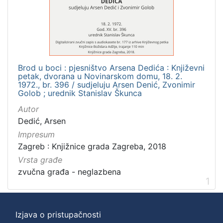
]
Zbirka
Usmeni izvori
1
Brod u boci : pjesništvo Arsena Dedića : Književni
petak, dvorana u Novinarskom domu, 18. 2.
[
1972., br. 396 / sudjeluju Arsen Denić, Zvonimir
Golob ; urednik Stanislav Škunca
1
]
Autor
Dedić, Arsen
Impresum
Zagreb : Knjižnice grada Zagreba, 2018
Vrsta građe
zvučna građa - neglazbena
1
Izjava o pristupačnosti