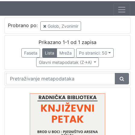
Jezik
Probrano po:
Golob, Zvonimir
hrvatski
1
Prikazano 1-1 od 1 zapisa
Faseta
Lista
Mreža
Po stranici: 50
[
1
Glavni metapodatak (Z->A)
]
Nakladnička
cjelina
Digitalizirana zagrebačka baština
1
Glasovi Književnog petka
1
[
2