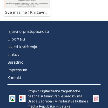
]
Zbirka
Sve masline : Književni petak, dvorana u Novinarskom domu, 20. 10. 1972., br. 411 / Marin Franičević ; urednik Stanisla Škunca
Usmeni izvori
1
Izjava o pristupačnosti
O portalu
[
1
Uvjeti korištenja
]
Linkovi
Suradnici
Impressum
Kontakt
Projekt Digitalizirana zagrebačka
baština sufinanciran je sredstvima
Grada Zagreba i Ministarstva kulture i
medija Republike Hrvatske