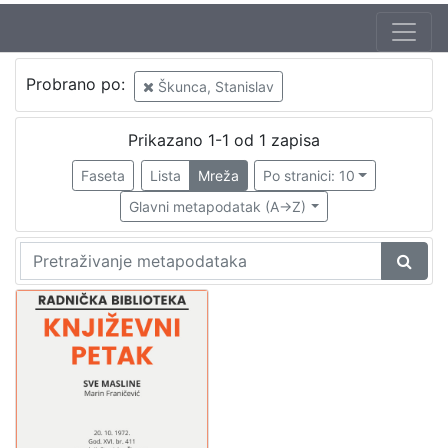
Jezik
Probrano po:
Škunca, Stanislav
hrvatski
1
Prikazano 1-1 od 1 zapisa
Faseta
Lista
Mreža
Po stranici: 10
[
1
Glavni metapodatak (A->Z)
]
Nakladnička
cjelina
Digitalizirana zagrebačka baština
1
Glasovi Književnog petka
1
[
2