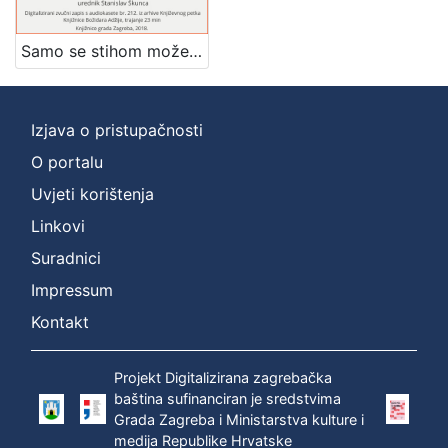
]
Zbirka
Samo se stihom može reći to : poezija Miroslava Krleže : Književni petak, dvorana u Novinarskom domu, 21. 2. 1975., br. 477 / sudjeluju Miroslav Vaupotić, Goran Matović, Ivica Percl ; urednik Stanislav Škunca
Usmeni izvori
1
Izjava o pristupačnosti
O portalu
[
1
Uvjeti korištenja
]
Linkovi
Suradnici
Impressum
Kontakt
Projekt Digitalizirana zagrebačka
baština sufinanciran je sredstvima
Grada Zagreba i Ministarstva kulture i
medija Republike Hrvatske