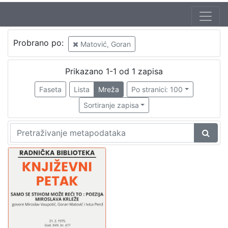
Jezik
Probrano po:
Matović, Goran
hrvatski
1
Prikazano 1-1 od 1 zapisa
Faseta
Lista
Mreža
Po stranici: 100
[
1
Sortiranje zapisa
]
Nakladnička
cjelina
Digitalizirana zagrebačka baština
1
Glasovi Književnog petka
1
[
2