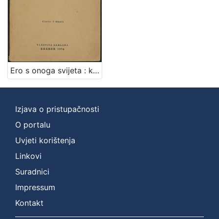
Zbirka
Knjige
1
[
Ero s onoga svijeta : komična opera u tri čina / po narodnoj priči spjevao Milan Begović ; [uglazbio] Jakov Gotovac
1
]
Izjava o pristupačnosti
O portalu
Uvjeti korištenja
Linkovi
Suradnici
Impressum
Kontakt