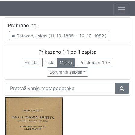
Jezik
Probrano po:
hrvatski
1
Gotovac, Jakov (11. 10. 1895. – 16. 10. 1982.)
Prikazano 1-1 od 1 zapisa
[
1
Faseta
Lista
Mreža
Po stranici: 10
]
Sortiranje zapisa
Nakladnička
cjelina
Digitalizirana zagrebačka baština
1
[
1
]