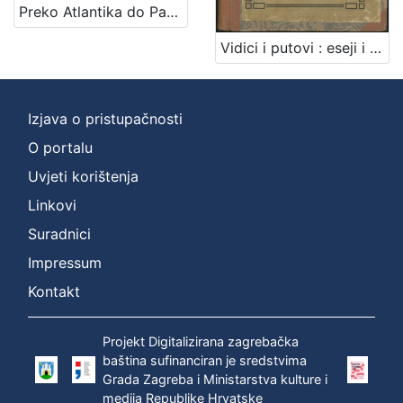
Preko Atlantika do Pacifika : život Hrvata u Sjevernoj Americi : putopisna, estetska, ekonomska i politička promatranja / A. Tresić Pavičić
Vidici i putovi : eseji i impresije / A. G. Matoš
Izjava o pristupačnosti
O portalu
Uvjeti korištenja
Linkovi
Suradnici
Impressum
Kontakt
Projekt Digitalizirana zagrebačka
baština sufinanciran je sredstvima
Grada Zagreba i Ministarstva kulture i
medija Republike Hrvatske