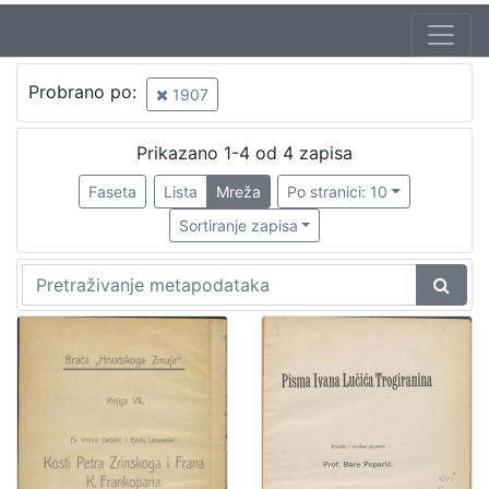
Jezik
Probrano po:
1907
hrvatski
1
Prikazano 1-4 od 4 zapisa
Faseta
Lista
Mreža
Po stranici: 10
[
1
Sortiranje zapisa
]
Nakladnička
cjelina
Družba "Braća Hrvatskoga Zmaja"
1
Obitelji Šubić, Zrinski i Frankopan
1
[
2