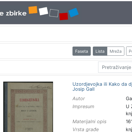
Faseta
Lista
Mreža
P
Uzordjevojka ili Kako da d
Josip Gall
Autor
Ga
Impresum
U 
kn
Materijalni opis
161
Vrsta građe
kn