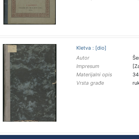
Kletva : [dio]
Autor
Še
Impresum
[Z
Materijalni opis
34
Vrsta građe
ru