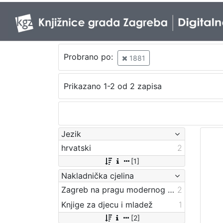
Probrano po:
1881
Prikazano 1-2 od 2 zapisa
Jezik
hrvatski
2
[1]
Nakladnička cjelina
Zagreb na pragu modernog doba
2
Knjige za djecu i mladež
1
[2]