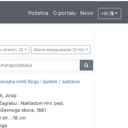
Početna
O portalu
Novo
HR
o stranici: 25
Glavni metapodatak (Z->A)
jevojka omili Bogu i ljudem / sastavio
ll, Josip
Zagrebu : Nakladom Hrv. ped.
jiževnoga sbora, 1881
 str. ; 18 cm
jiga