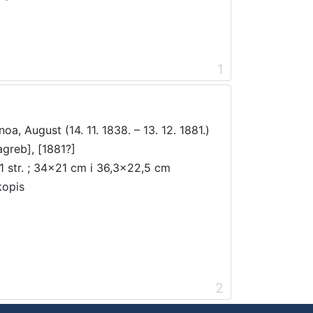
1
noa, August (14. 11. 1838. – 13. 12. 1881.)
agreb], [1881?]
1 str. ; 34x21 cm i 36,3x22,5 cm
kopis
2