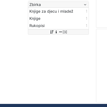
Zbirka
Knjige za djecu i mladež
1
Knjige
1
Rukopisi
1
[3]