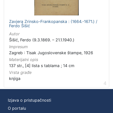
Zavjera Zrinsko-Frankopanska : (1664.-1671.) /
Ferdo Šišić
Autor
Šišić, Ferdo (9.3.1869. – 21.1.1940.)
Impresum
Zagreb : Tisak Jugoslovenske štampe, 1926
Materijalni opis
137 str., [4] lista s tablama ; 14 cm
Vrsta građe
knjiga
4
Izjava o pristupačnosti
O portalu