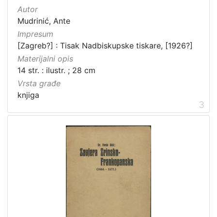
Autor
Mudrinić, Ante
Impresum
[Zagreb?] : Tisak Nadbiskupske tiskare, [1926?]
Materijalni opis
14 str. : ilustr. ; 28 cm
Vrsta građe
knjiga
3