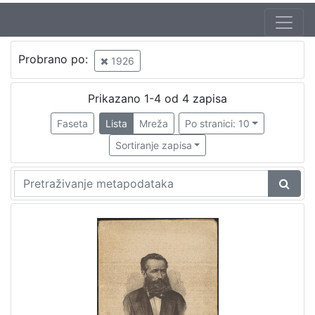
Jezik
Probrano po:
1926
hrvatski
1
Prikazano 1-4 od 4 zapisa
Faseta
Lista
Mreža
Po stranici: 10
[
1
Sortiranje zapisa
]
Nakladnička
cjelina
Obitelji Šubić, Zrinski i Frankopan
1
[
1
]