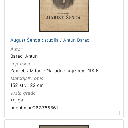
Zbirka
Knjige
1
[
August Šenoa : studija / Antun Barac
1
Autor
]
Barac, Antun
Impresum
Zagreb : Izdanje Narodne knjižnice, 1926
Materijalni opis
152 str. ; 22 cm
Vrsta građe
knjiga
urn:nbn:hr:287:768861
1