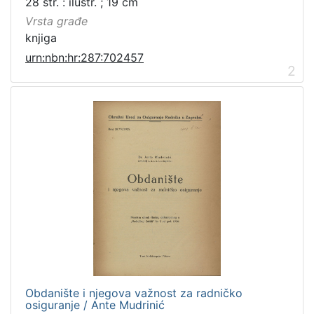
28 str. : ilustr. ; 19 cm
Vrsta građe
knjiga
urn:nbn:hr:287:702457
2
Obdanište i njegova važnost za radničko
osiguranje / Ante Mudrinić