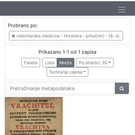
Autor
Probrano po:
Oršić, Josipa (1732? – 6. 03. 1778)
1
veterinarska medicina - Hrvatska - priručnici - 18. st.
Prikazano 1-1 od 1 zapisa
[
1
Faseta
Lista
Mreža
Po stranici: 30
]
Sortiranje zapisa
Izdavač
Knjižnice grada Zagreba
1
[
1
]
Mjesto