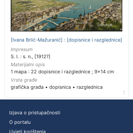
[Ivana Brlić-Mažuranić] : [dopisnice i razglednice]
Impresum
S. l. : s. n., [1912?]
Materijalni opis
1 mapa : 22 dopisnice i razglednice ; 9x14 cm
Vrsta građe
grafička građa
•
dopisnica
•
razglednica
1
Izjava o pristupačnosti
O portalu
Uvjeti korištenja