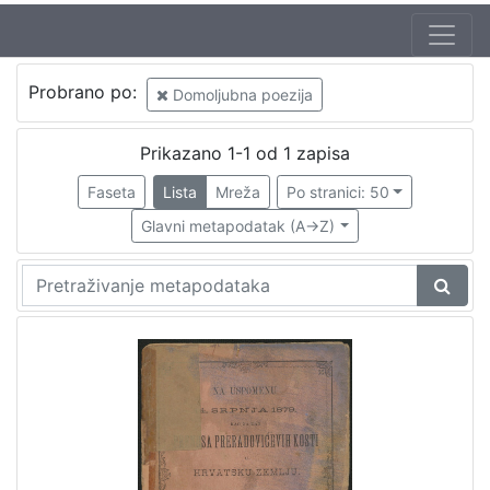
Jezik
Probrano po:
Domoljubna poezija
hrvatski
1
Prikazano 1-1 od 1 zapisa
Faseta
Lista
Mreža
Po stranici: 50
[
1
Glavni metapodatak (A->Z)
]
Nakladnička
cjelina
Zagreb na pragu modernog doba
1
[
1
]