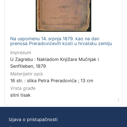
Zbirka
Sitni tisak
1
Na uspomenu 14. srpnja 1879. kao na dan
[
prenosa Preradovićevih kosti u hrvatsku zemlju
1
]
Impresum
U Zagrebu : Nakladom Knjižare Mučnjak i
Senftleben, 1879
Materijalni opis
16 str. : slika Petra Preradovića ; 13 cm
Vrsta građe
sitni tisak
1
Izjava o pristupačnosti