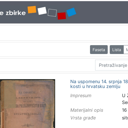
Faseta
Lista
Na uspomenu 14. srpnja 18
kosti u hrvatsku zemlju
Impresum
U 
Se
Materijalni opis
16
Vrsta građe
sit