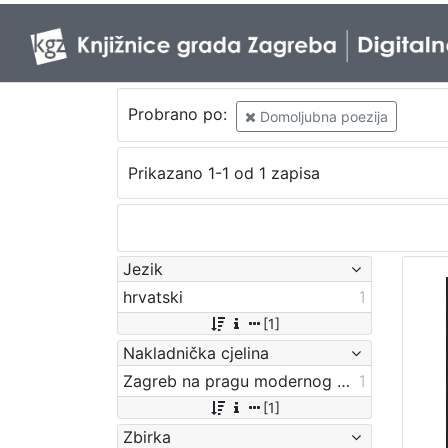
Probrano po:
Domoljubna poezija
Prikazano 1-1 od 1 zapisa
Jezik
hrvatski
1
[1]
Nakladnička cjelina
Zagreb na pragu modernog doba
1
[1]
Zbirka