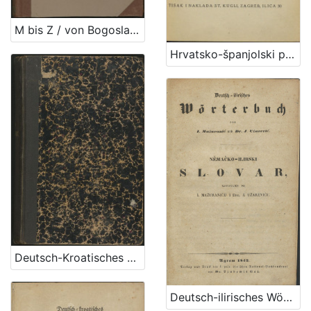
M bis Z / von Bogoslav Šulek
Hrvatsko-španjolski priručni rječnik / sastavio Iso Velikanović
Deutsch-Kroatisches Wörterbuch / von Bogoslav Šulek
Deutsch-ilirisches Wörterbuch / sastavljen po I. Mažuraniću i J. Užareviću