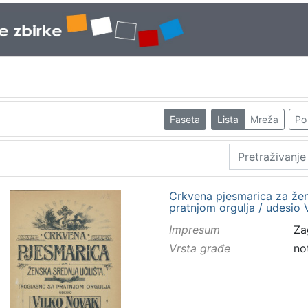
Faseta
Lista
Mreža
Po 
Crkvena pjesmarica za žens
pratnjom orgulja / udesio
Impresum
Za
Vrsta građe
no