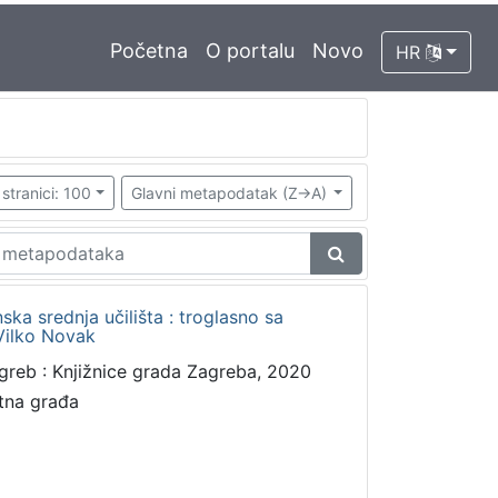
Početna
O portalu
Novo
HR
stranici: 100
Glavni metapodatak (Z->A)
ka srednja učilišta : troglasno sa
 Vilko Novak
greb : Knjižnice grada Zagreba, 2020
tna građa