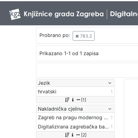
Probrano po:
783.2
Prikazano 1-1 od 1 zapisa
Jezik
hrvatski
1
[1]
Nakladnička cjelina
Zagreb na pragu modernog doba
1
Digitalizirana zagrebačka baština
1
[2]