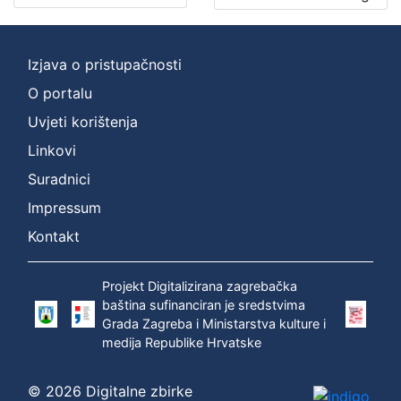
izdanja
Zagreb
2
Izjava o pristupačnosti
O portalu
Uvjeti korištenja
[
1
Linkovi
]
Suradnici
Nakladnička
Impressum
cjelina
Zagreb na pragu modernog doba
2
Kontakt
Digitalizirana zagrebačka baština
2
Projekt Digitalizirana zagrebačka
baština sufinanciran je sredstvima
Grada Zagreba i Ministarstva kulture i
[
medija Republike Hrvatske
2
]
© 2026 Digitalne zbirke