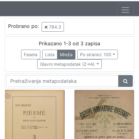
Autor
Probrano po:
784.3
Stoehr, Antun (9. 09. 1847 – 1923)
1
Vilhar-Kalski, Franjo Serafin (5. 1. 1852. – 4. 3. 1928.)
1
Prikazano 1-3 od 3 zapisa
Faseta
Lista
Mreža
Po stranici: 100
Glavni metapodatak (Z->A)
[
2
]
Izdavač
Knjižnice grada Zagreba
2
[
1
]