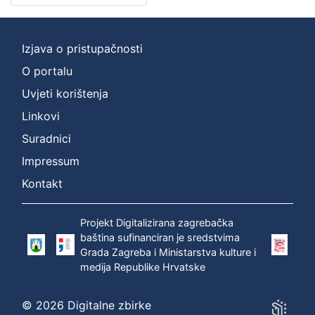
cjelina
Digitalizirana zagrebačka baština
2
Zagreb na pragu modernog doba
1
Izjava o pristupačnosti
Iz opusa Franje Serafina Vilhara-Kalskog
1
O portalu
Uvjeti korištenja
Linkovi
[
Suradnici
3
]
Impressum
Prava
Kontakt
Javno dobro
2
Projekt Digitalizirana zagrebačka
baština sufinanciran je sredstvima
Grada Zagreba i Ministarstva kulture i
[
medija Republike Hrvatske
1
]
© 2026 Digitalne zbirke
Vrsta