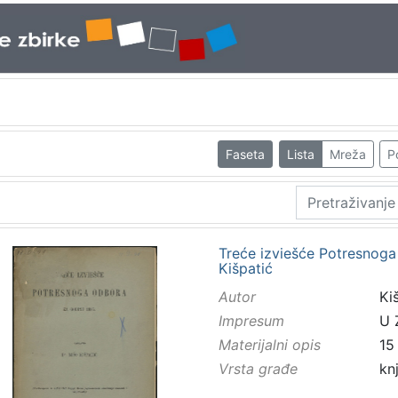
Faseta
Lista
Mreža
P
Treće izviešće Potresnoga
Kišpatić
Autor
Kiš
Impresum
U 
Materijalni opis
15
Vrsta građe
kn