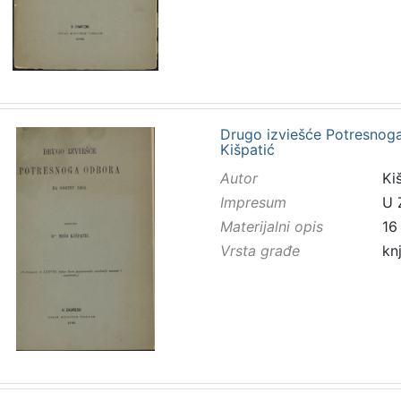
Drugo izviešće Potresnoga
Kišpatić
Autor
Kiš
Impresum
U 
Materijalni opis
16
Vrsta građe
kn