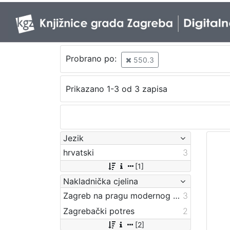
Probrano po:
550.3
Prikazano 1-3 od 3 zapisa
Jezik
hrvatski
3
[1]
Nakladnička cjelina
Zagreb na pragu modernog doba
3
Zagrebački potres
2
[2]