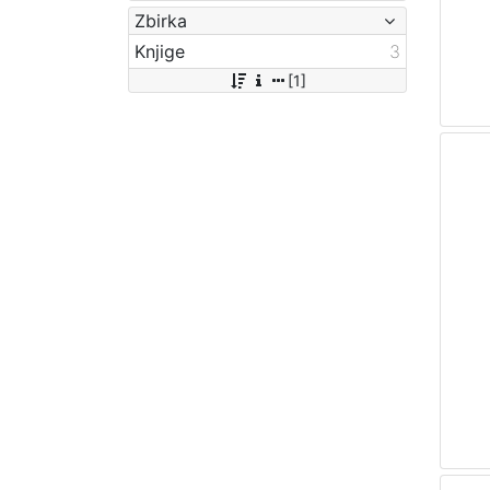
Zbirka
Knjige
3
[1]