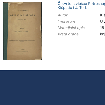
Četvrto izviešće Potresnog
Kišpatić i J. Torbar
Autor
Kiš
Impresum
U 
Materijalni opis
16
Vrsta građe
kn