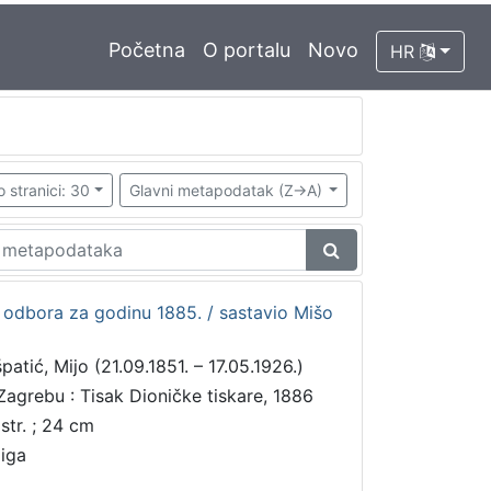
Početna
O portalu
Novo
HR
o stranici: 30
Glavni metapodatak (Z->A)
 odbora za godinu 1885. / sastavio Mišo
patić, Mijo (21.09.1851. – 17.05.1926.)
Zagrebu : Tisak Dioničke tiskare, 1886
 str. ; 24 cm
jiga