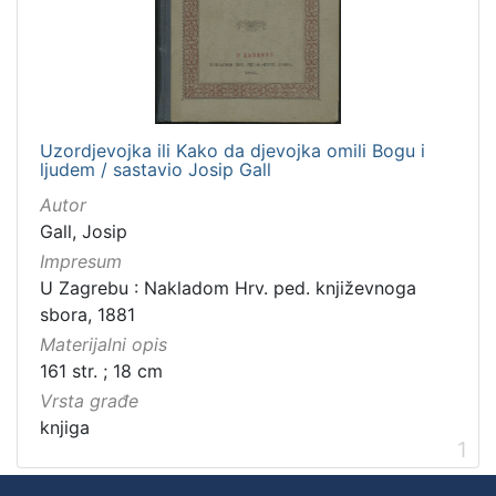
]
Zbirka
Knjige za djecu i mladež
1
Knjige
1
Uzordjevojka ili Kako da djevojka omili Bogu i
ljudem / sastavio Josip Gall
Autor
[
Gall, Josip
2
Impresum
]
U Zagrebu : Nakladom Hrv. ped. književnoga
sbora, 1881
Materijalni opis
161 str. ; 18 cm
Vrsta građe
knjiga
1