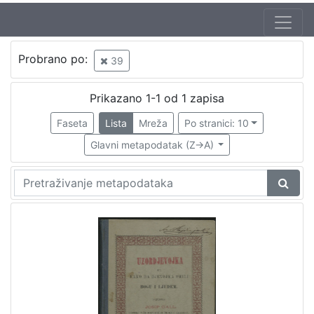
Jezik
Probrano po:
39
hrvatski
1
Prikazano 1-1 od 1 zapisa
Faseta
Lista
Mreža
Po stranici: 10
[
1
Glavni metapodatak (Z->A)
]
Nakladnička
cjelina
Zagreb na pragu modernog doba
1
Knjige za djecu i mladež
1
[
2