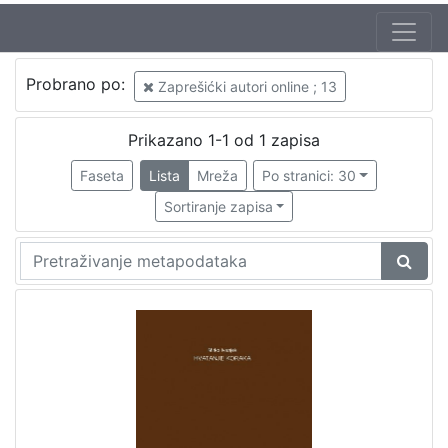
Jezik
Probrano po:
Zaprešićki autori online ; 13
hrvatski
1
Prikazano 1-1 od 1 zapisa
Faseta
Lista
Mreža
Po stranici: 30
[
1
Sortiranje zapisa
]
Nakladnička
cjelina
Zaprešićki autori online
1
[
1
]