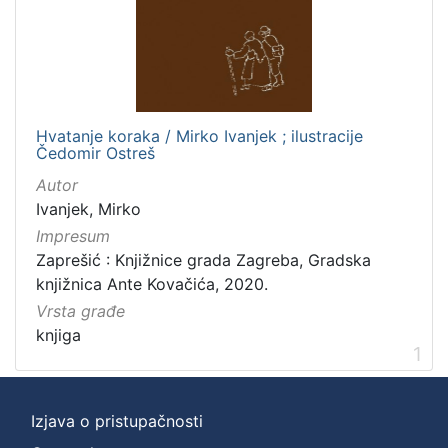
Zbirka
Digitalna zbirka Zaprešića
1
Hvatanje koraka / Mirko Ivanjek ; ilustracije
[
Čedomir Ostreš
1
]
Autor
Ivanjek, Mirko
Impresum
Zaprešić : Knjižnice grada Zagreba, Gradska
knjižnica Ante Kovačića, 2020.
Vrsta građe
knjiga
1
Izjava o pristupačnosti