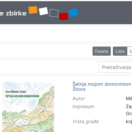
Faseta
Lista
M
Šetnja mojom domovinom / 
Štoos
Autor
Mi
Impresum
Za
Gr
Vrsta građe
kn