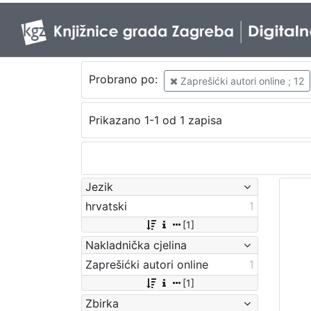
Probrano po:
Zaprešićki autori online ; 12
Prikazano 1-1 od 1 zapisa
Jezik
hrvatski
1
[1]
Nakladnička cjelina
Zaprešićki autori online
1
[1]
Zbirka