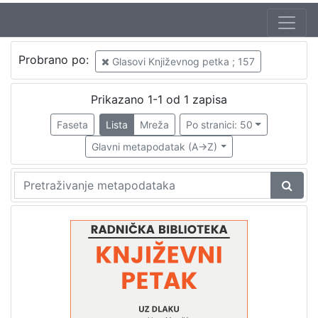
Jezik
Probrano po:
Glasovi Književnog petka ; 157
hrvatski
1
Prikazano 1-1 od 1 zapisa
Faseta
Lista
Mreža
Po stranici: 50
[
1
Glavni metapodatak (A->Z)
]
Nakladnička
cjelina
Digitalizirana zagrebačka baština
1
Glasovi Književnog petka
1
[
2