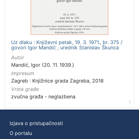
]
Zbirka
Usmeni izvori
1
Uz dlaku : Književni petak, 19. 3. 1971., br. 375 /
govori Igor Mandić ; urednik Stanislav Škunca
[
Autor
1
Mandić, Igor (20. 11. 1939.)
]
Impresum
Zagreb : Knjižnice grada Zagreba, 2018
Vrsta građe
zvučna građa - neglazbena
1
Izjava o pristupačnosti
O portalu