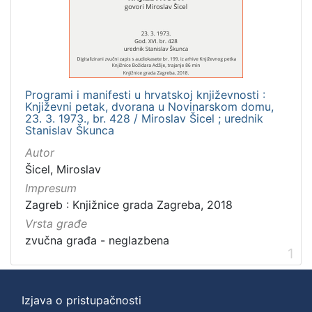
]
Zbirka
Usmeni izvori
1
Programi i manifesti u hrvatskoj književnosti :
Književni petak, dvorana u Novinarskom domu,
[
23. 3. 1973., br. 428 / Miroslav Šicel ; urednik
Stanislav Škunca
1
]
Autor
Šicel, Miroslav
Impresum
Zagreb : Knjižnice grada Zagreba, 2018
Vrsta građe
zvučna građa - neglazbena
1
Izjava o pristupačnosti