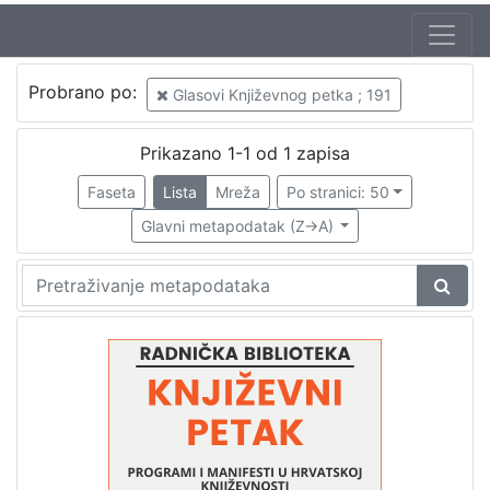
Jezik
Probrano po:
Glasovi Književnog petka ; 191
hrvatski
1
Prikazano 1-1 od 1 zapisa
Faseta
Lista
Mreža
Po stranici: 50
[
1
Glavni metapodatak (Z->A)
]
Nakladnička
cjelina
Digitalizirana zagrebačka baština
1
Glasovi Književnog petka
1
[
2