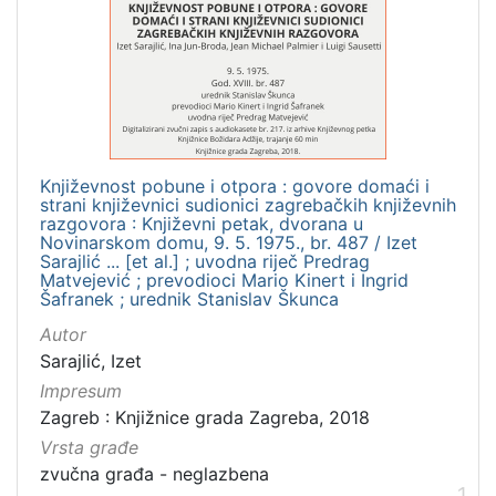
]
Zbirka
Usmeni izvori
1
Književnost pobune i otpora : govore domaći i
[
strani književnici sudionici zagrebačkih književnih
1
razgovora : Književni petak, dvorana u
]
Novinarskom domu, 9. 5. 1975., br. 487 / Izet
Sarajlić ... [et al.] ; uvodna riječ Predrag
Matvejević ; prevodioci Mario Kinert i Ingrid
Šafranek ; urednik Stanislav Škunca
Autor
Sarajlić, Izet
Impresum
Zagreb : Knjižnice grada Zagreba, 2018
Vrsta građe
zvučna građa - neglazbena
1