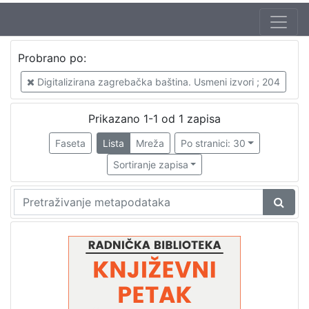
Jezik
Probrano po:
hrvatski
1
Digitalizirana zagrebačka baština. Usmeni izvori ; 204
Prikazano 1-1 od 1 zapisa
[
1
Faseta
Lista
Mreža
Po stranici: 30
]
Sortiranje zapisa
Nakladnička
cjelina
Digitalizirana zagrebačka baština
1
Glasovi Književnog petka
1
[
2