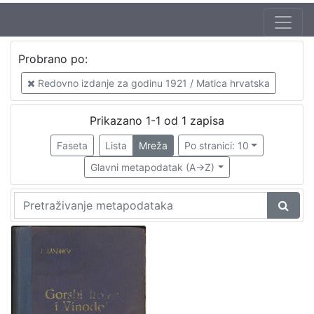
Jezik
Probrano po:
hrvatski
1
Redovno izdanje za godinu 1921 / Matica hrvatska
Prikazano 1-1 od 1 zapisa
[
1
Faseta
Lista
Mreža
Po stranici: 10
]
Glavni metapodatak (A->Z)
Nakladnička
cjelina
Obitelji Šubić, Zrinski i Frankopan
1
[
1
]