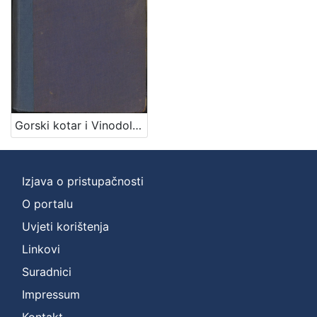
Zbirka
Knjige
1
[
1
Gorski kotar i Vinodol : dio državine knezova Frankopana i Zrinskih : mjestopisne i povjesne crtice / napisao Emilij Laszowski
]
Izjava o pristupačnosti
O portalu
Uvjeti korištenja
Linkovi
Suradnici
Impressum
Kontakt