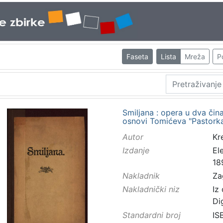
Faseta
Lista
Mreža
P
Smiljana : opera u dva čin
osnovi Tomićeva "Pastorka"
Autor
Kr
Izdanje
El
18
Nakladnik
Za
Nakladnički niz
Iz
Di
Standardni broj
IS