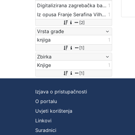
Digitalizirana zagrebačka baština
1
Iz opusa Franje Serafina Vilhara-Kalskog
1
[2]
Vrsta građe
knjiga
1
[1]
Zbirka
Knjige
1
[1]
Izjava o pristupačnosti
O portalu
Uvjeti korištenja
Linkovi
Suradnici