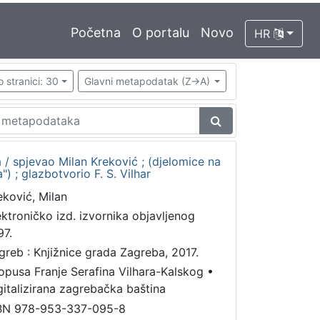
Početna
O portalu
Novo
HR
o stranici: 30
Glavni metapodatak (Z->A)
a / spjevao Milan Kreković ; (djelomice na
) ; glazbotvorio F. S. Vilhar
eković, Milan
ektroničko izd. izvornika objavljenog
97.
greb : Knjižnice grada Zagreba, 2017.
 opusa Franje Serafina Vilhara-Kalskog
•
gitalizirana zagrebačka baština
BN 978-953-337-095-8