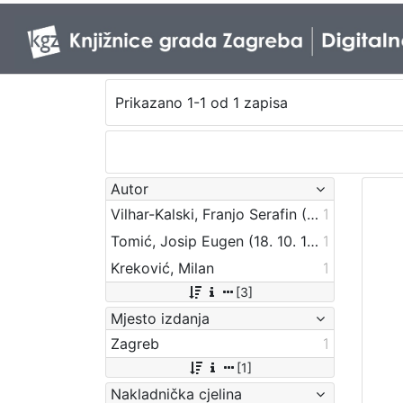
Prikazano 1-1 od 1 zapisa
Autor
Vilhar-Kalski, Franjo Serafin (5. 1. 1852. – 4. 3. 1928.)
1
Tomić, Josip Eugen (18. 10. 1843. – 13. 7. 1906.)
1
Kreković, Milan
1
[3]
Mjesto izdanja
Zagreb
1
[1]
Nakladnička cjelina