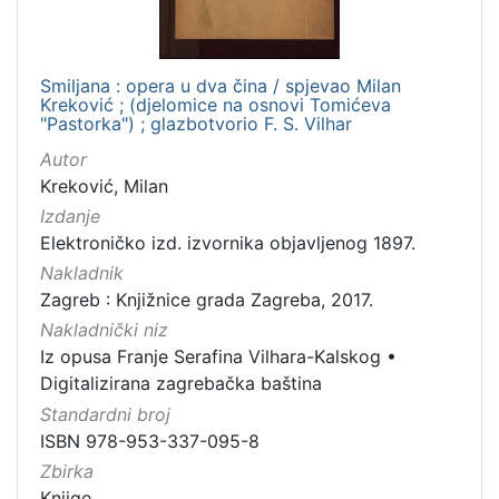
[
1
]
Smiljana : opera u dva čina / spjevao Milan
Nakladnička
Kreković ; (djelomice na osnovi Tomićeva
cjelina
"Pastorka") ; glazbotvorio F. S. Vilhar
Digitalizirana zagrebačka baština
1
Autor
Iz opusa Franje Serafina Vilhara-Kalskog
1
Kreković, Milan
Izdanje
Elektroničko izd. izvornika objavljenog 1897.
Nakladnik
[
Zagreb : Knjižnice grada Zagreba, 2017.
2
]
Nakladnički niz
Iz opusa Franje Serafina Vilhara-Kalskog
•
Vrsta
Digitalizirana zagrebačka baština
građe
Standardni broj
knjiga
1
ISBN 978-953-337-095-8
Zbirka
Knjige