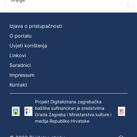
1
[
1
]
Izjava o pristupačnosti
Zbirka
Knjige
1
O portalu
Uvjeti korištenja
Linkovi
[
Suradnici
1
Impressum
]
Kontakt
Projekt Digitalizirana zagrebačka
baština sufinanciran je sredstvima
Grada Zagreba i Ministarstva kulture i
medija Republike Hrvatske