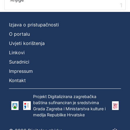
1
[
1
]
Izjava o pristupačnosti
Zbirka
Knjige
1
O portalu
Uvjeti korištenja
Linkovi
[
Suradnici
1
Impressum
]
Kontakt
Projekt Digitalizirana zagrebačka
baština sufinanciran je sredstvima
Grada Zagreba i Ministarstva kulture i
medija Republike Hrvatske