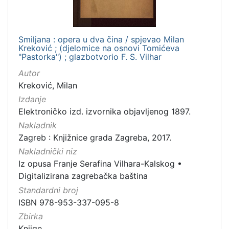
[
1
]
Smiljana : opera u dva čina / spjevao Milan
Nakladnička
Kreković ; (djelomice na osnovi Tomićeva
cjelina
"Pastorka") ; glazbotvorio F. S. Vilhar
Digitalizirana zagrebačka baština
1
Autor
Iz opusa Franje Serafina Vilhara-Kalskog
1
Kreković, Milan
Izdanje
Elektroničko izd. izvornika objavljenog 1897.
Nakladnik
[
Zagreb : Knjižnice grada Zagreba, 2017.
2
]
Nakladnički niz
Iz opusa Franje Serafina Vilhara-Kalskog
•
Vrsta
Digitalizirana zagrebačka baština
građe
Standardni broj
knjiga
1
ISBN 978-953-337-095-8
Zbirka
Knjige