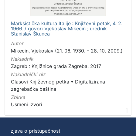
Mjesto
izdanja
Marksistička kultura Italije : Književni petak, 4. 2.
Zagreb
1
1966. / govori Vjekoslav Mikecin ; urednik
Stanislav Škunca
Autor
Mikecin, Vjekoslav (21. 06. 1930. – 28. 10. 2009.)
[
1
Nakladnik
]
Zagreb : Knjižnice grada Zagreba, 2017
Nakladnička
Nakladnički niz
cjelina
Glasovi Književnog petka
•
Digitalizirana
Digitalizirana zagrebačka baština
1
zagrebačka baština
Zbirka
Glasovi Književnog petka
1
Usmeni izvori
1
[
Izjava o pristupačnosti
2