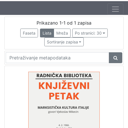
Autor
Prikazano 1-1 od 1 zapisa
Škunca, Stanislav
1
Faseta
Lista
Mreža
Po stranici: 30
Mikecin, Vjekoslav (21. 06. 1930. – 28. 10. 2009.)
1
Sortiranje zapisa
[
2
]
Izdavač
Knjižnice grada Zagreba
1
[
1
]