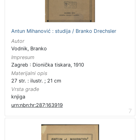
Antun Mihanović : studija / Branko Drechsler
Autor
Vodnik, Branko
Impresum
Zagreb : Dionička tiskara, 1910
Materijalni opis
27 str. : ilustr. ; 21 cm
Vrsta građe
knjiga
urn:nbn:hr:287:163919
7