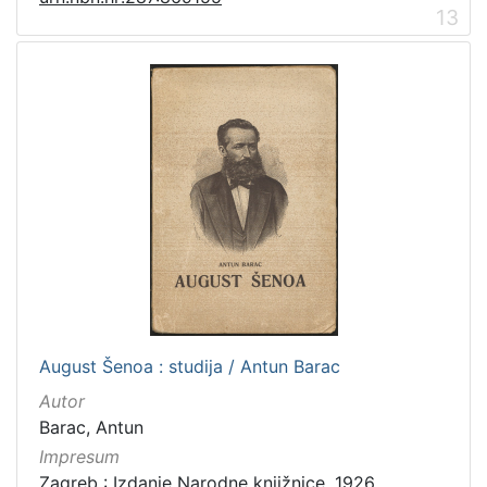
13
August Šenoa : studija / Antun Barac
Autor
Barac, Antun
Impresum
Zagreb : Izdanje Narodne knjižnice, 1926