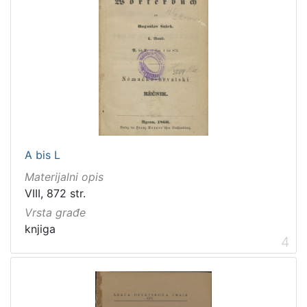
[
1
]
Zbirka
Knjige
279
Knjige za djecu i mladež
43
A bis L
Materijalni opis
VIII, 872 str.
[
Vrsta građe
2
knjiga
]
4