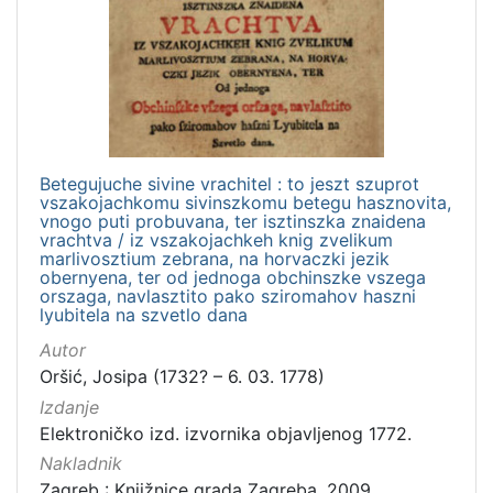
Betegujuche sivine vrachitel : to jeszt szuprot
vszakojachkomu sivinszkomu betegu hasznovita,
vnogo puti probuvana, ter isztinszka znaidena
vrachtva / iz vszakojachkeh knig zvelikum
marlivosztium zebrana, na horvaczki jezik
obernyena, ter od jednoga obchinszke vszega
orszaga, navlasztito pako sziromahov haszni
lyubitela na szvetlo dana
Autor
Oršić, Josipa (1732? – 6. 03. 1778)
Izdanje
Elektroničko izd. izvornika objavljenog 1772.
Nakladnik
Zagreb : Knjižnice grada Zagreba, 2009.