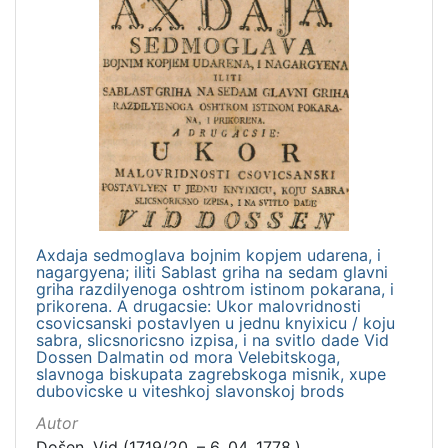
Axdaja sedmoglava bojnim kopjem udarena, i
nagargyena; iliti Sablast griha na sedam glavni
griha razdilyenoga oshtrom istinom pokarana, i
prikorena. A drugacsie: Ukor malovridnosti
csovicsanski postavlyen u jednu knyixicu / koju
sabra, slicsnoricsno izpisa, i na svitlo dade Vid
Dossen Dalmatin od mora Velebitskoga,
slavnoga biskupata zagrebskoga misnik, xupe
dubovicske u viteshkoj slavonskoj brods
Autor
Došen, Vid (1719/20. – 6. 04. 1778.)