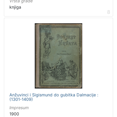
Vrsta građe
knjiga
8
Anžuvinci i Sigismund do gubitka Dalmacije :
(1301-1409)
Impresum
1900