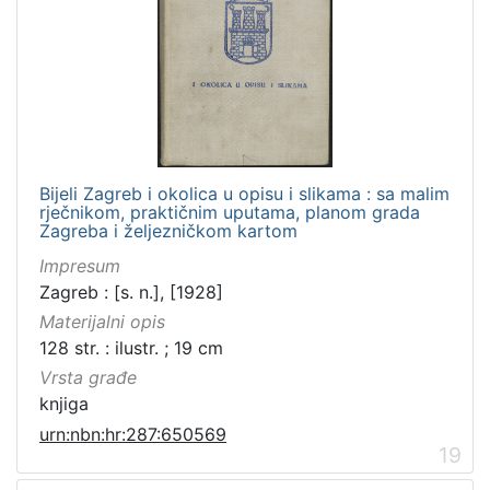
Bijeli Zagreb i okolica u opisu i slikama : sa malim
rječnikom, praktičnim uputama, planom grada
Zagreba i željezničkom kartom
Impresum
Zagreb : [s. n.], [1928]
Materijalni opis
128 str. : ilustr. ; 19 cm
Vrsta građe
knjiga
urn:nbn:hr:287:650569
19