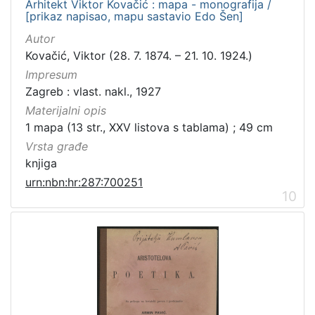
Arhitekt Viktor Kovačić : mapa - monografija /
[prikaz napisao, mapu sastavio Edo Šen]
Autor
Kovačić, Viktor (28. 7. 1874. – 21. 10. 1924.)
Impresum
Zagreb : vlast. nakl., 1927
Materijalni opis
1 mapa (13 str., XXV listova s tablama) ; 49 cm
Vrsta građe
knjiga
urn:nbn:hr:287:700251
10