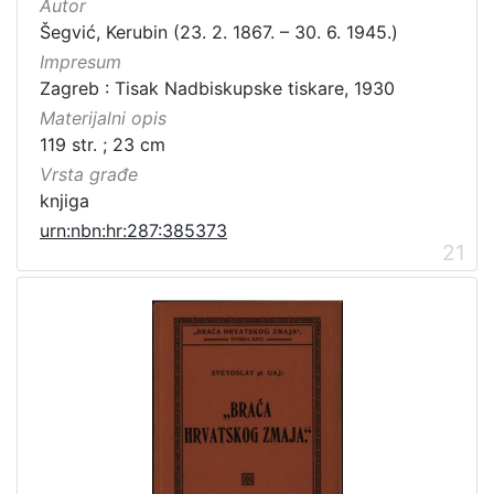
Autor
Šegvić, Kerubin (23. 2. 1867. – 30. 6. 1945.)
Impresum
Zagreb : Tisak Nadbiskupske tiskare, 1930
Materijalni opis
119 str. ; 23 cm
Vrsta građe
knjiga
urn:nbn:hr:287:385373
21