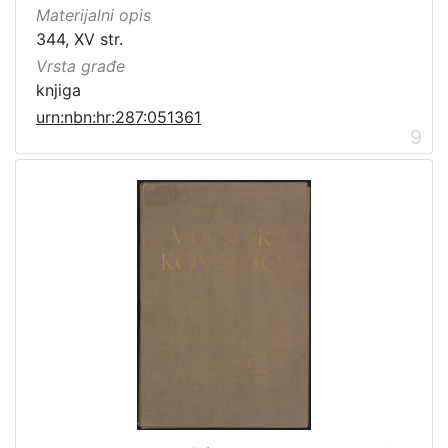
Materijalni opis
344, XV str.
Vrsta građe
knjiga
urn:nbn:hr:287:051361
9