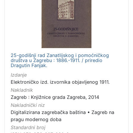
[
1
0
0
]
Izdavač
Knjižnice grada Zagreba
98
25-godišnji rad Zanatlijskog i pomoćničkog
društva u Zagrebu : 1886.-1911. / priredio
Dragutin Fanjak.
[
Izdanje
1
Elektroničko izd. izvornika objavljenog 1911.
]
Nakladnik
Jezik
Zagreb : Knjižnice grada Zagreba, 2014
hrvatski
95
Nakladnički niz
latinski
12
Digitalizirana zagrebačka baština
•
Zagreb na
njemački
12
pragu modernog doba
češki
2
Standardni broj