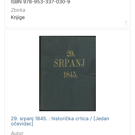
ISBN 978-953-337-030-9
talijanski
2
Zbirka
španjolski
2
Knjige
danski
2
1
ruski
1
ukrajinski
1
mađarski
1
[
1
4
]
Mjesto
izdanja
Zagreb
182
29. srpanj 1845. : historička crtica / [Jedan
očevidac]
Autor