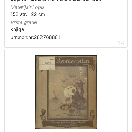
Materijalni opis
152 str. ; 22 cm
Vrsta građe
knjiga
urn:nbn:hr:287:768861
14