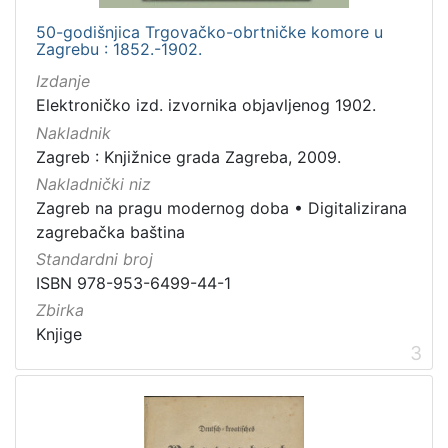
50-godišnjica Trgovačko-obrtničke komore u
Zagrebu : 1852.-1902.
[
Izdanje
2
Elektroničko izd. izvornika objavljenog 1902.
1
Nakladnik
]
Zagreb : Knjižnice grada Zagreba, 2009.
Prava
Nakladnički niz
Javno dobro
71
Zagreb na pragu modernog doba
•
Digitalizirana
Zaštićeno autorskim pravom
14
zagrebačka baština
Standardni broj
ISBN 978-953-6499-44-1
Zbirka
[
2
Knjige
3
]
Vrsta
građe
knjiga
183