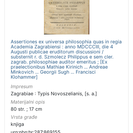
Assertiones ex universa philosophia quas in regia
Academia Zagrabiensi : anno MDCCCIII, die 4
Augusti publicae eruditorum discussioni /
substernit r. d. Szmolecz Philippus e sem cler.
zagrab. philosophiae auditor emeritus ; [Ex
praelectionibus Mathiae Kirinich ... Andreae
Minkovich ... Georgii Sugh ... Francisci
Klohammer]
Impresum
Zagrabiae : Typis Novoszelianis, [s. a.]
Materijalni opis
80 str. ; 17 cm
Vrsta građe
knjiga
urn:nbn:hr:287:869155