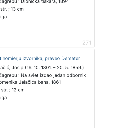
Zagrebu : Dionička tiskara, 1894
str. ; 13 cm
jiga
271
stihomierju izvornika, preveo Demeter
ačić, Josip (16. 10. 1801. – 20. 5. 1859.)
Zagrebu : Na sviet izdao jedan odbornik
omenika Jelačića bana, 1861
 str. ; 12 cm
jiga