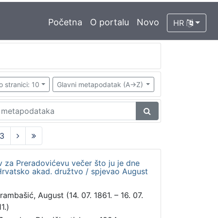
Početna
O portalu
Novo
HR
o stranici: 10
Glavni metapodatak (A->Z)
3
v za Preradovićevu večer što ju je dne
 Hrvatsko akad. družtvo / spjevao August
rambašić, August (14. 07. 1861. – 16. 07.
1.)