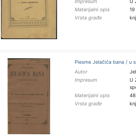
Impresum
U 
Materijalni opis
19 
Vrsta građe
kn
Piesme Jelačića bana / u 
Autor
Jel
Impresum
U 
sp
Materijalni opis
48
Vrsta građe
kn