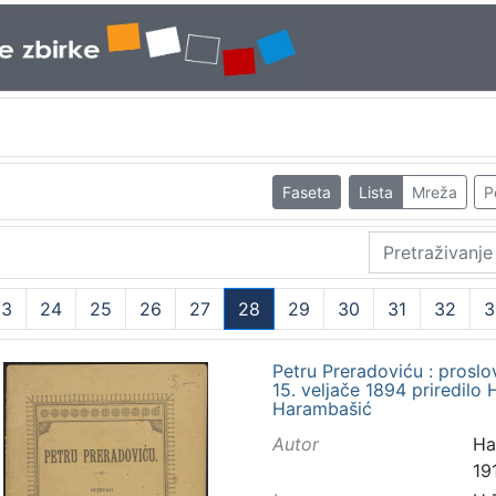
Faseta
Lista
Mreža
P
23
24
25
26
27
28
29
30
31
32
3
(current)
Petru Preradoviću : proslo
15. veljače 1894 priredilo
Harambašić
Autor
Ha
191