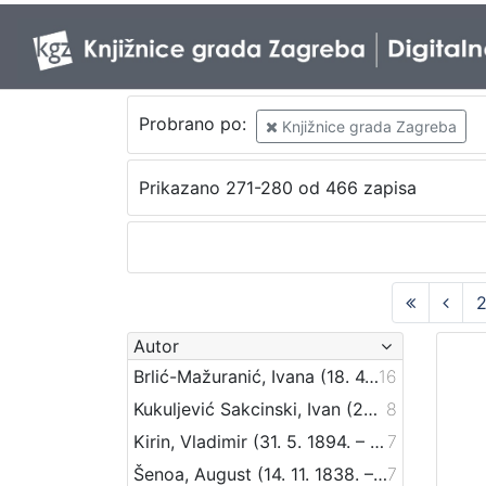
Probrano po:
Knjižnice grada Zagreba
Prikazano 271-280 od 466 zapisa
Autor
Brlić-Mažuranić, Ivana (18. 4. 1874. – 21. 9. 1938.)
16
Kukuljević Sakcinski, Ivan (29. 5. 1816. – 1. 8. 1889.)
8
Kirin, Vladimir (31. 5. 1894. – 5. 10. 1963.)
7
Šenoa, August (14. 11. 1838. – 13. 12. 1881.)
7