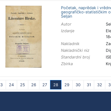
Početak, naprědak i vrědnos
geografičko-statističkim o
Seljan
Autor
Sel
Izdanje
El
18
Nakladnik
Za
Nakladnički niz
Di
Standardni broj
IS
Zbirka
Kn
23
24
25
26
27
28
29
30
31
32
3
(current)