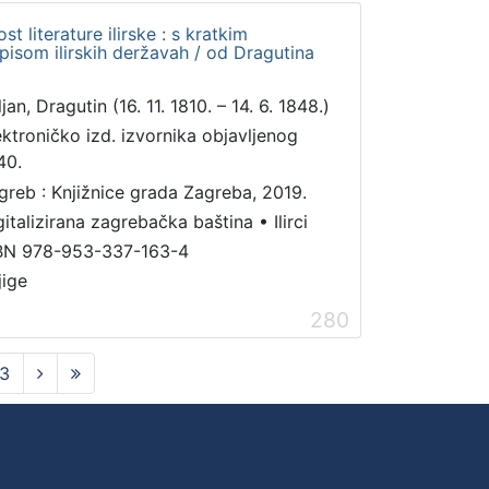
t literature ilirske : s kratkim
pisom ilirskih deržavah / od Dragutina
jan, Dragutin (16. 11. 1810. – 14. 6. 1848.)
ektroničko izd. izvornika objavljenog
40.
greb : Knjižnice grada Zagreba, 2019.
gitalizirana zagrebačka baština
•
Ilirci
BN 978-953-337-163-4
jige
280
3