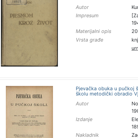
Autor
Kum
Impresum
[Z
19
Materijalni opis
203
Vrsta građe
kn
ur
Pjevačka obuka u pučkoj šk
školu metodički obradio 
Autor
No
19
Izdanje
El
18
Nakladnik
Za