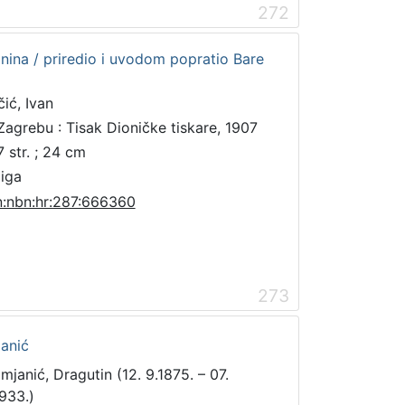
272
nina / priredio i uvodom popratio Bare
čić, Ivan
Zagrebu : Tisak Dioničke tiskare, 1907
7 str. ; 24 cm
jiga
n:nbn:hr:287:666360
273
anić
mjanić, Dragutin (12. 9.1875. – 07.
1933.)