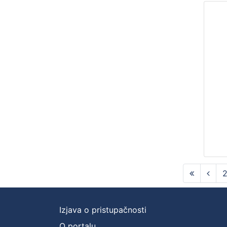
Izjava o pristupačnosti
O portalu