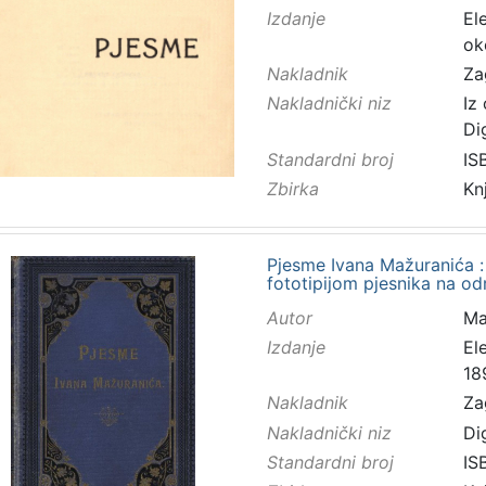
Izdanje
El
ok
Nakladnik
Za
Nakladnički niz
Iz
Di
Standardni broj
IS
Zbirka
Kn
Pjesme Ivana Mažuranića : 
fototipijom pjesnika na od
Autor
Maž
Izdanje
El
18
Nakladnik
Za
Nakladnički niz
Di
Standardni broj
IS