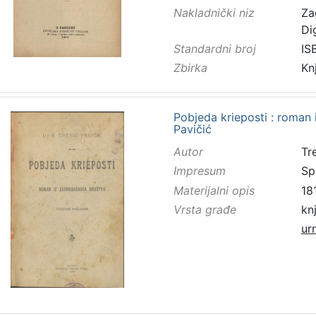
Nakladnički niz
Za
Di
Standardni broj
IS
Zbirka
Kn
Pobjeda krieposti : roman 
Pavičić
Autor
Tr
Impresum
Sp
Materijalni opis
18
Vrsta građe
kn
ur