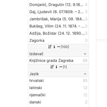
Domjanić, Dragutin (12. 9.1875. – 07. 6.1933.)
4
Gaj, Ljudevit (8. 07.1809. – 20. 04.1872.)
3
Jambrišak, Marija (5. 09. 1847 – 23. 01. 1937)
3
Bukšeg, Vilim (24. 11. 1874. – 1. 03. 1924.)
3
Adžija, Božidar (24. 12. 1890. – 9. 07. 1941.)
3
Zagorka
3
[100]
Izdavač
Knjižnice grada Zagreba
98
[1]
Jezik
hrvatski
95
latinski
12
njemački
12
danski
2