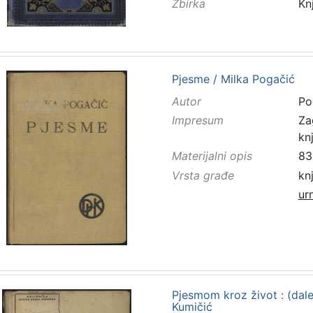
Zbirka
Kn
Pjesme / Milka Pogačić
Autor
Po
Impresum
Za
kn
Materijalni opis
83 
Vrsta građe
kn
ur
Pjesmom kroz život : (dale
Kumičić