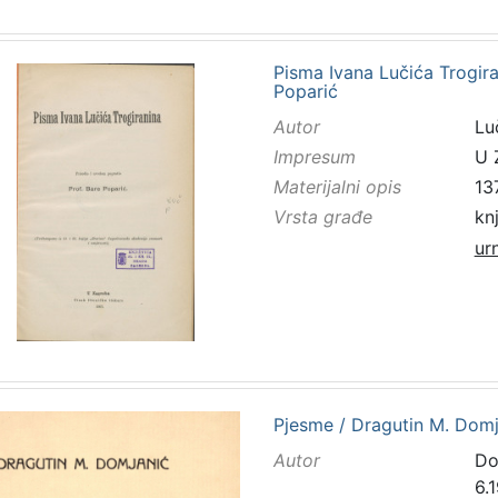
Pisma Ivana Lučića Trogira
Poparić
Autor
Lu
Impresum
U 
Materijalni opis
13
Vrsta građe
kn
ur
Pjesme / Dragutin M. Domj
Autor
Do
6.