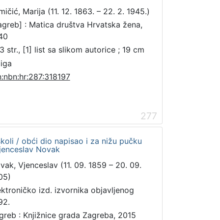
ičić, Marija (11. 12. 1863. – 22. 2. 1945.)
agreb] : Matica društva Hrvatska žena,
40
 str., [1] list sa slikom autorice ; 19 cm
jiga
n:nbn:hr:287:318197
277
oli / obći dio napisao i za nižu pučku
Vjenceslav Novak
vak, Vjenceslav (11. 09. 1859 – 20. 09.
05)
ektroničko izd. izvornika objavljenog
92.
greb : Knjižnice grada Zagreba, 2015