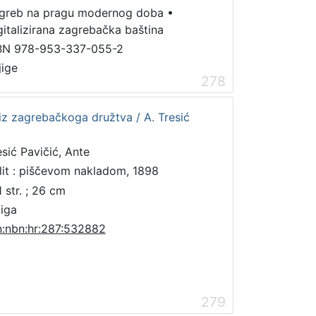
greb na pragu modernog doba
•
gitalizirana zagrebačka baština
BN 978-953-337-055-2
jige
278
iz zagrebačkoga družtva / A. Tresić
esić Pavičić, Ante
lit : piščevom nakladom, 1898
1 str. ; 26 cm
jiga
n:nbn:hr:287:532882
279