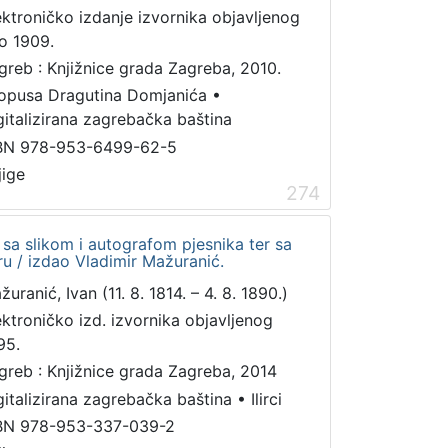
ektroničko izdanje izvornika objavljenog
o 1909.
greb : Knjižnice grada Zagreba, 2010.
 opusa Dragutina Domjanića
•
gitalizirana zagrebačka baština
BN 978-953-6499-62-5
jige
274
sa slikom i autografom pjesnika ter sa
ru / izdao Vladimir Mažuranić.
uranić, Ivan (11. 8. 1814. – 4. 8. 1890.)
ektroničko izd. izvornika objavljenog
95.
greb : Knjižnice grada Zagreba, 2014
gitalizirana zagrebačka baština
•
Ilirci
BN 978-953-337-039-2