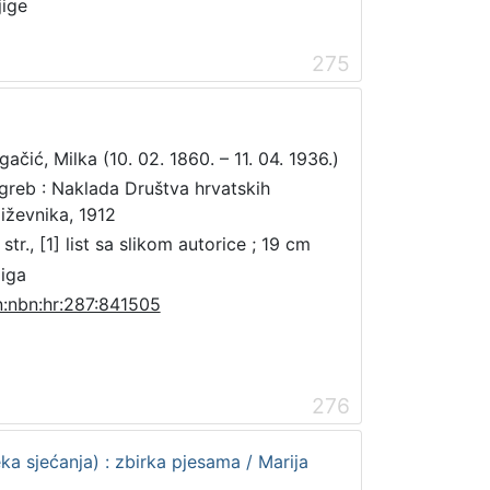
jige
275
gačić, Milka (10. 02. 1860. – 11. 04. 1936.)
greb : Naklada Društva hrvatskih
jiževnika, 1912
str., [1] list sa slikom autorice ; 19 cm
jiga
n:nbn:hr:287:841505
276
ka sjećanja) : zbirka pjesama / Marija