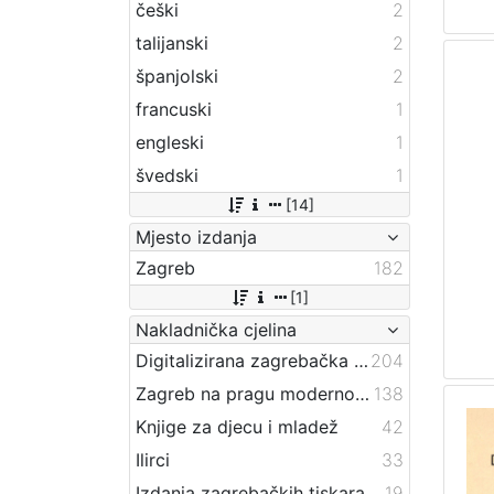
češki
2
talijanski
2
španjolski
2
francuski
1
engleski
1
švedski
1
[14]
Mjesto izdanja
Zagreb
182
[1]
Nakladnička cjelina
Digitalizirana zagrebačka baština
204
Zagreb na pragu modernog doba
138
Knjige za djecu i mladež
42
Ilirci
33
Izdanja zagrebačkih tiskara 17. i 18. stoljeća
19