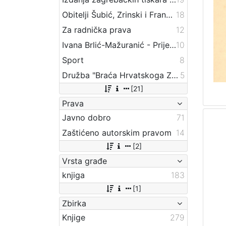
Obitelji Šubić, Zrinski i Frankopan
18
Za radnička prava
12
Ivana Brlić-Mažuranić - Prijevodi
10
Sport
8
Družba "Braća Hrvatskoga Zmaja"
5
[21]
Prava
Javno dobro
71
Zaštićeno autorskim pravom
14
[2]
Vrsta građe
knjiga
183
[1]
Zbirka
Knjige
279