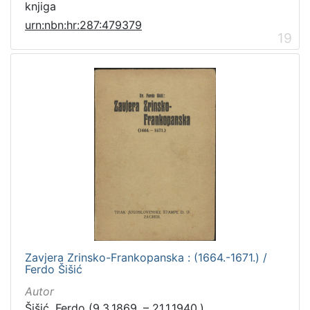
knjiga
urn:nbn:hr:287:479379
19
Zavjera Zrinsko-Frankopanska : (1664.-1671.) /
Ferdo Šišić
Autor
Šišić, Ferdo (9.3.1869. – 21.1.1940.)