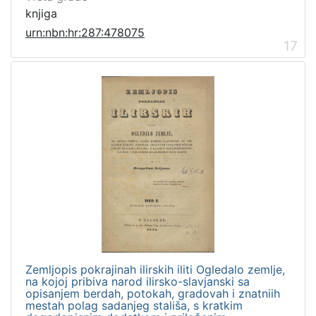
knjiga
urn:nbn:hr:287:478075
17
Zemljopis pokrajinah ilirskih iliti Ogledalo zemlje,
na kojoj pribiva narod ilirsko-slavjanski sa
opisanjem berdah, potokah, gradovah i znatniih
mestah polag sadanjeg stališa, s kratkim