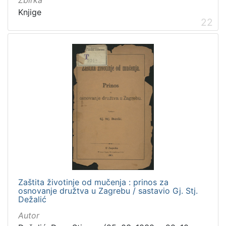
Zbirka
Knjige
22
Zaštita životinje od mučenja : prinos za
osnovanje družtva u Zagrebu / sastavio Gj. Stj.
Dežalić
Autor