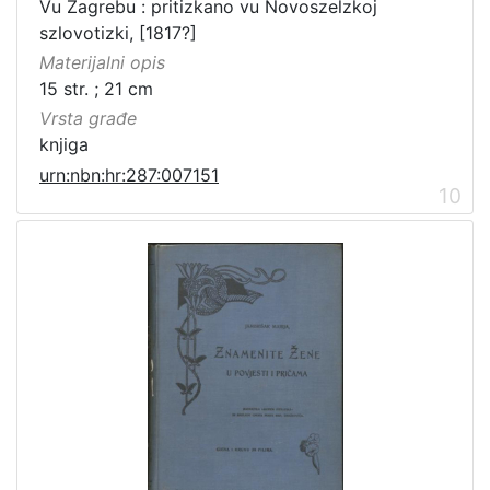
Vu Zagrebu : pritizkano vu Novoszelzkoj
szlovotizki, [1817?]
Materijalni opis
15 str. ; 21 cm
Vrsta građe
knjiga
urn:nbn:hr:287:007151
10