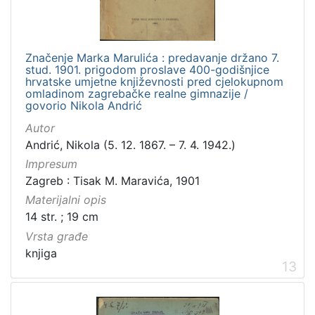
Značenje Marka Marulića : predavanje držano 7.
stud. 1901. prigodom proslave 400-godišnjice
hrvatske umjetne književnosti pred cjelokupnom
omladinom zagrebačke realne gimnazije /
govorio Nikola Andrić
Autor
Andrić, Nikola (5. 12. 1867. – 7. 4. 1942.)
Impresum
Zagreb : Tisak M. Maravića, 1901
Materijalni opis
14 str. ; 19 cm
Vrsta građe
knjiga
13