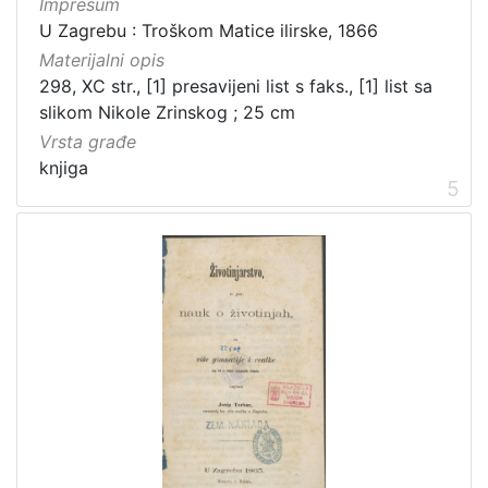
Impresum
U Zagrebu : Troškom Matice ilirske, 1866
Materijalni opis
298, XC str., [1] presavijeni list s faks., [1] list sa
slikom Nikole Zrinskog ; 25 cm
Vrsta građe
knjiga
5