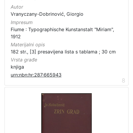
Autor
Vranyczany-Dobrinović, Giorgio
Impresum
Fiume : Typographische Kunstanstalt "Miriam",
1912
Materijalni opis
182 str., [3] presavijena lista s tablama ; 30 cm
Vrsta građe
knjiga
urn:nbn:hr:287:665943
8