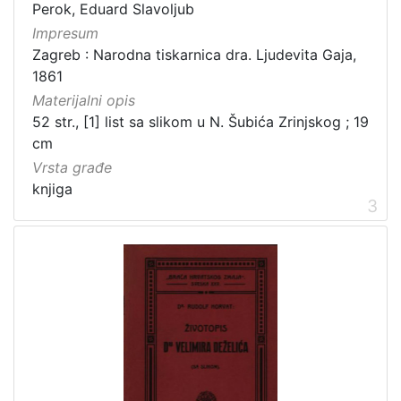
Perok, Eduard Slavoljub
Impresum
Zagreb : Narodna tiskarnica dra. Ljudevita Gaja,
[
1861
2
Materijalni opis
1
]
52 str., [1] list sa slikom u N. Šubića Zrinjskog ; 19
cm
Prava
Vrsta građe
Javno dobro
71
knjiga
Zaštićeno autorskim pravom
14
3
[
2
]
Vrsta
građe
knjiga
183