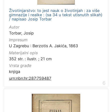
Životinjarstvo: to jest nauk o životinjah : za više
gimnazije i realke : (sa 34 u tekst utisnutih slikah)
/ napisao Josip Torbar
Autor
Torbar, Josip
Impresum
U Zagrebu : Berzotis A. Jakića, 1863
Materijalni opis
352 str. : ilustr. ; 21 cm
Vrsta građe
knjiga
urn:nbn:hr:287:759487
6