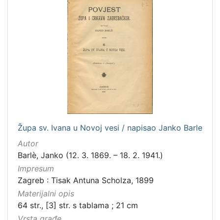
češki
2
talijanski
2
španjolski
2
engleski
1
švedski
1
slovački
1
[
Župa sv. Ivana u Novoj vesi / napisao Janko Barle
1
4
Autor
]
Barlè, Janko (12. 3. 1869. – 18. 2. 1941.)
Mjesto
Impresum
izdanja
Zagreb : Tisak Antuna Scholza, 1899
Zagreb
182
Materijalni opis
64 str., [3] str. s tablama ; 21 cm
Vrsta građe