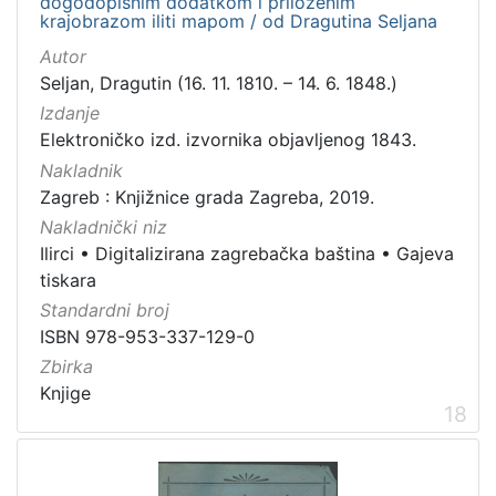
dogodopisnim dodatkom i priloženim
krajobrazom iliti mapom / od Dragutina Seljana
Autor
Seljan, Dragutin (16. 11. 1810. – 14. 6. 1848.)
Izdanje
Elektroničko izd. izvornika objavljenog 1843.
Nakladnik
Zagreb : Knjižnice grada Zagreba, 2019.
Nakladnički niz
Ilirci
•
Digitalizirana zagrebačka baština
•
Gajeva
tiskara
Standardni broj
ISBN 978-953-337-129-0
Zbirka
Knjige
18