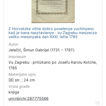
Z Horvatzke vittie dobro poselenye vuchinyeno
kad je bana nasztavlenye : vu Zagrebu meszecza
veliko-messnyaka dan XXXI. letta 1785
Autor
Jelačić, Šimun Gabrijel (1731. – 1797.)
Impresum
Vu Zagrebu : pritizkano po Josefu Karolu Kotche,
1785
Materijalni opis
[8] str. ; 24 cm
Vrsta građe
knjiga
urn:nbn:hr:287:775566
16