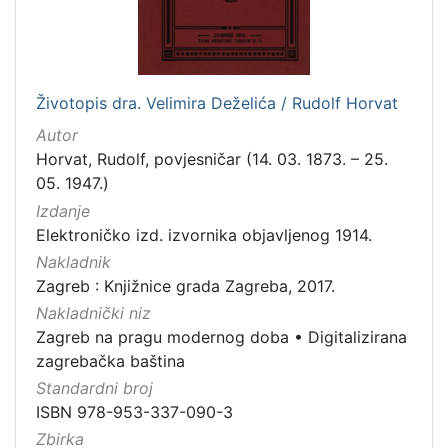
[
1
Životopis dra. Velimira Deželića / Rudolf Horvat
]
Autor
Zbirka
Horvat, Rudolf, povjesničar (14. 03. 1873. – 25.
Knjige
282
05. 1947.)
Knjige za djecu i mladež
43
Izdanje
Elektroničko izd. izvornika objavljenog 1914.
Nakladnik
Zagreb : Knjižnice grada Zagreba, 2017.
[
Nakladnički niz
2
]
Zagreb na pragu modernog doba
•
Digitalizirana
zagrebačka baština
Standardni broj
ISBN 978-953-337-090-3
Zbirka