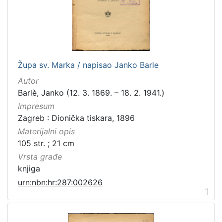
[
1
0
0
]
Izdavač
Župa sv. Marka / napisao Janko Barle
Knjižnice grada Zagreba
98
Autor
Barlè, Janko (12. 3. 1869. – 18. 2. 1941.)
Impresum
Zagreb : Dionička tiskara, 1896
[
1
Materijalni opis
]
105 str. ; 21 cm
Jezik
Vrsta građe
hrvatski
98
knjiga
latinski
12
urn:nbn:hr:287:002626
1
njemački
12
danski
2