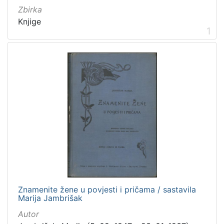
Zbirka
Knjige
1
[
5
]
Mjesto
izdanja
Zagreb
298
[
1
]
Nakladnička
Znamenite žene u povjesti i pričama / sastavila
cjelina
Marija Jambrišak
Zagreb na pragu modernog doba
350
Autor
Digitalizirana zagrebačka baština
314