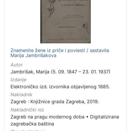
Zaštićeno autorskim pravom
4
[
2
]
Znamenite žene iz priče i poviesti / sastavila
Vrsta
Marija Jambrišakova
građe
Autor
knjiga
105
Jambrišak, Marija (5. 09. 1847 – 23. 01. 1937)
grafička građa
85
Izdanje
Elektroničko izd. izvornika objavljenog 1885.
razglednica
49
Nakladnik
fotografija
26
Zagreb : Knjižnice grada Zagreba, 2019.
notna građa
23
Nakladnički niz
časopis
21
Zagreb na pragu modernog doba
•
Digitalizirana
sitni tisak
20
zagrebačka baština