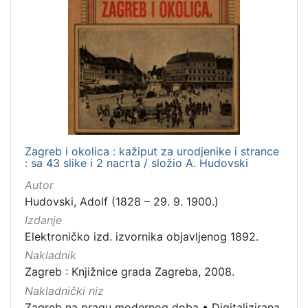
Zagreb i okolica : kažiput za urodjenike i strance
: sa 43 slike i 2 nacrta / složio A. Hudovski
Autor
Hudovski, Adolf (1828 – 29. 9. 1900.)
Izdanje
Elektroničko izd. izvornika objavljenog 1892.
Nakladnik
Zagreb : Knjižnice grada Zagreba, 2008.
Nakladnički niz
Zagreb na pragu modernog doba
•
Digitalizirana