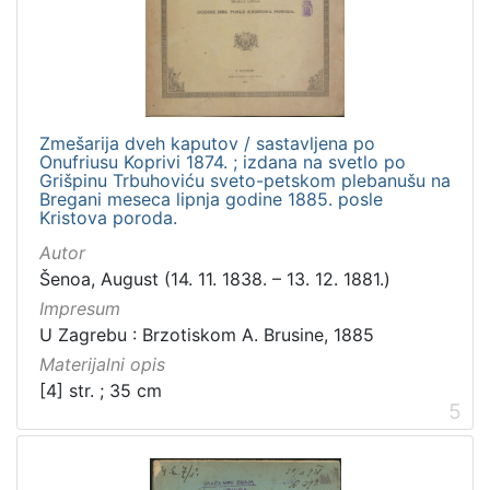
Zmešarija dveh kaputov / sastavljena po
Onufriusu Koprivi 1874. ; izdana na svetlo po
Grišpinu Trbuhoviću sveto-petskom plebanušu na
Bregani meseca lipnja godine 1885. posle
Kristova poroda.
Autor
Šenoa, August (14. 11. 1838. – 13. 12. 1881.)
Impresum
U Zagrebu : Brzotiskom A. Brusine, 1885
Materijalni opis
[4] str. ; 35 cm
5