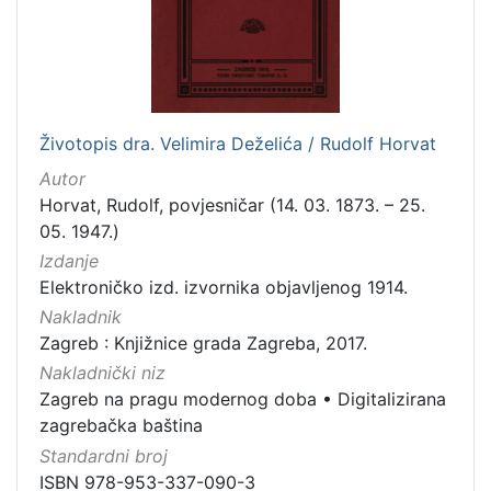
[
7
9
]
Izdavač
Knjižnice grada Zagreba
180
Životopis dra. Velimira Deželića / Rudolf Horvat
Autor
Horvat, Rudolf, povjesničar (14. 03. 1873. – 25.
05. 1947.)
[
Izdanje
1
]
Elektroničko izd. izvornika objavljenog 1914.
Jezik
Nakladnik
Zagreb : Knjižnice grada Zagreba, 2017.
hrvatski
62
Nakladnički niz
njemački
43
Zagreb na pragu modernog doba
•
Digitalizirana
francuski
19
zagrebačka baština
mađarski
7
Standardni broj
talijanski
1
ISBN 978-953-337-090-3