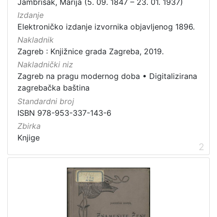
Jambrišak, Marija (5. 09. 1847 – 23. 01. 1937)
Zagrebačke razglednice
50
Izdanje
Elektroničko izdanje izvornika objavljenog 1896.
Portretne fotografije
43
Nakladnik
Knjige za djecu i mladež
24
Zagreb : Knjižnice grada Zagreba, 2019.
Sport
11
Nakladnički niz
Zagrebačke fotografije
11
Zagreb na pragu modernog doba
•
Digitalizirana
Propisi Gradskog poglavarstva
6
zagrebačka baština
Zagrebački potres
4
Standardni broj
ISBN 978-953-337-143-6
Hrvatsko narodno kazalište
3
Zbirka
Knjige
2
[
1
5
]
Prava
Javno dobro
163