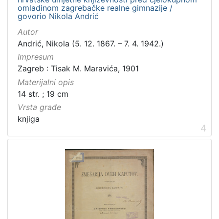
Zvučni zapisi
3
omladinom zagrebačke realne gimnazije /
govorio Nikola Andrić
Rukopisi
3
Kartografska građa
2
Autor
Andrić, Nikola (5. 12. 1867. – 7. 4. 1942.)
Razglednice
1
Impresum
Zagreb : Tisak M. Maravića, 1901
Materijalni opis
[
14 str. ; 19 cm
1
Vrsta građe
0
knjiga
]
4