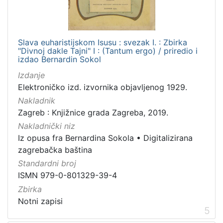
Slava euharistijskom Isusu : svezak I. : Zbirka
"Divnoj dakle Tajni" I : (Tantum ergo) / priredio i
izdao Bernardin Sokol
Izdanje
Elektroničko izd. izvornika objavljenog 1929.
Nakladnik
Zagreb : Knjižnice grada Zagreba, 2019.
Nakladnički niz
Iz opusa fra Bernardina Sokola
•
Digitalizirana
zagrebačka baština
Standardni broj
ISMN 979-0-801329-39-4
Zbirka
Notni zapisi
5