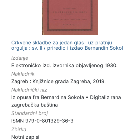
[
1
]
Jezik
Crkvene skladbe za jedan glas : uz pratnju
hrvatski
4
orgulja : sv. II / priredio i izdao Bernandin Sokol
Izdanje
Elektroničko izd. izvornika objavljenog 1930.
[
Nakladnik
1
Zagreb : Knjižnice grada Zagreba, 2019.
]
Nakladnički niz
Mjesto
Iz opusa fra Bernardina Sokola
•
Digitalizirana
izdanja
zagrebačka baština
Zagreb
8
Standardni broj
ISMN 979-0-801329-36-3
Zbirka
Notni zapisi
[