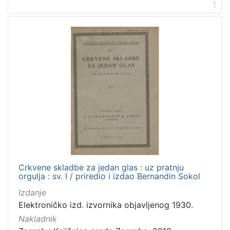
1
1
]
Nakladnička
cjelina
Digitalizirana zagrebačka baština
8
Iz opusa fra Bernardina Sokola
8
[
2
]
Prava
Crkvene skladbe za jedan glas : uz pratnju
Javno dobro
7
orgulja : sv. I / priredio i izdao Bernandin Sokol
Izdanje
Elektroničko izd. izvornika objavljenog 1930.
Nakladnik
[