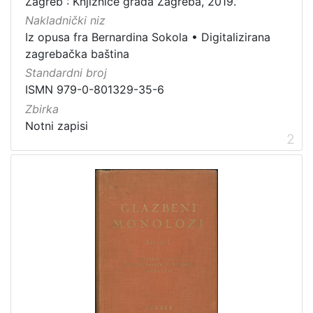
Zagreb : Knjižnice grada Zagreba, 2019.
1
]
Nakladnički niz
Iz opusa fra Bernardina Sokola
•
Digitalizirana
Vrsta
zagrebačka baština
građe
Standardni broj
notna građa
7
ISMN 979-0-801329-35-6
Zbirka
Notni zapisi
2
[
1
]
Zbirka
Notni zapisi
8
[
1
]