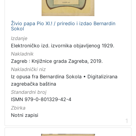
[
1
Živio papa Pio XI.! / priredio i izdao Bernardin
]
Sokol
Jezik
Izdanje
hrvatski
4
Elektroničko izd. izvornika objavljenog 1929.
Nakladnik
Zagreb : Knjižnice grada Zagreba, 2019.
Nakladnički niz
[
Iz opusa fra Bernardina Sokola
•
Digitalizirana
1
zagrebačka baština
]
Standardni broj
Mjesto
ISMN 979-0-801329-42-4
izdanja
Zbirka
Zagreb
8
Notni zapisi
1
[