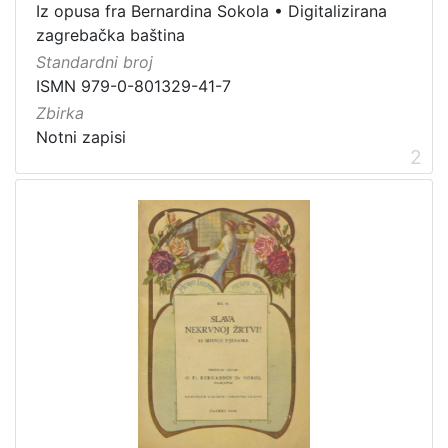
1
Iz opusa fra Bernardina Sokola
•
Digitalizirana
]
zagrebačka baština
Vrsta
Standardni broj
građe
ISMN 979-0-801329-41-7
notna građa
7
Zbirka
Notni zapisi
2
[
1
]
Zbirka
Notni zapisi
8
[
1
]