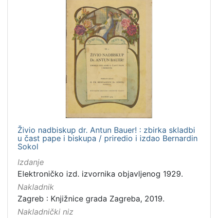
1
]
Nakladnička
cjelina
Digitalizirana zagrebačka baština
8
Iz opusa fra Bernardina Sokola
8
[
2
Živio nadbiskup dr. Antun Bauer! : zbirka skladbi
u čast pape i biskupa / priredio i izdao Bernardin
]
Sokol
Prava
Izdanje
Javno dobro
7
Elektroničko izd. izvornika objavljenog 1929.
Nakladnik
Zagreb : Knjižnice grada Zagreba, 2019.
[
Nakladnički niz