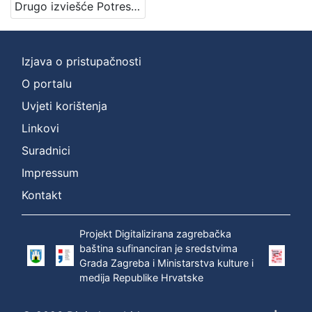
Drugo izviešće Potresnoga odbora za godinu 1884. / sastavio Mišo Kišpatić
Nakladnička
cjelina
Zagreb na pragu modernog doba
4
Izjava o pristupačnosti
Zagrebački potres
4
O portalu
Digitalizirana zagrebačka baština
2
Uvjeti korištenja
Linkovi
[
Suradnici
3
Impressum
]
Kontakt
Prava
Javno dobro
2
Projekt Digitalizirana zagrebačka
baština sufinanciran je sredstvima
Grada Zagreba i Ministarstva kulture i
medija Republike Hrvatske
[
1
]