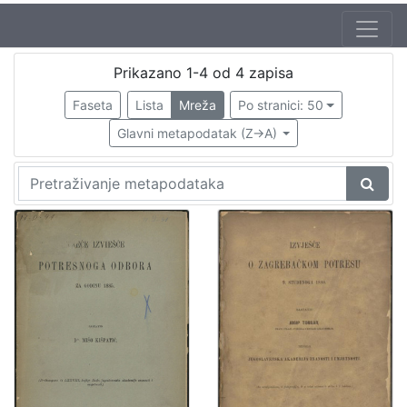
Autor
Prikazano 1-4 od 4 zapisa
Hantken von Prudnik, Max (26. 9. 1821. – 26. 6. 1893.)
1
Faseta
Lista
Mreža
Po stranici: 50
Torbar, Josip (1.4.1824. – 26.7.1900.)
1
Glavni metapodatak (Z->A)
[
2
]
Izdavač
Knjižnice grada Zagreba
2
[
1
]