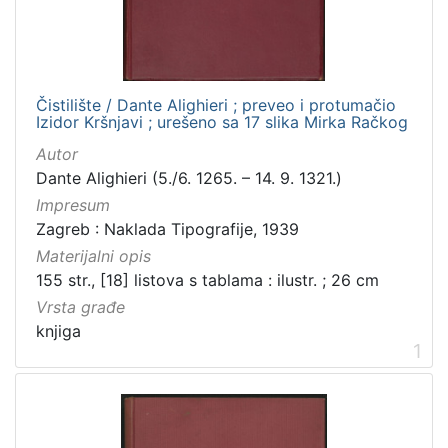
Čistilište / Dante Alighieri ; preveo i protumačio
Izidor Kršnjavi ; urešeno sa 17 slika Mirka Račkog
Autor
Dante Alighieri (5./6. 1265. – 14. 9. 1321.)
Impresum
Zagreb : Naklada Tipografije, 1939
Materijalni opis
155 str., [18] listova s tablama : ilustr. ; 26 cm
Vrsta građe
knjiga
1