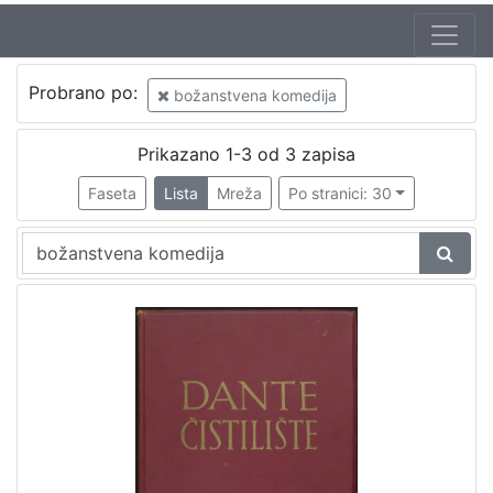
Jezik
Probrano po:
božanstvena komedija
hrvatski
3
Prikazano 1-3 od 3 zapisa
Faseta
Lista
Mreža
Po stranici: 30
[
1
]
Zbirka
Knjige
3
[
1
]