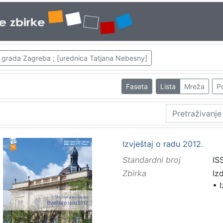
ice grada Zagreba ; [urednica Tatjana Nebesny]
Faseta
Lista
Mreža
Po
Izvještaj o radu 2012.
Standardni broj
IS
Zbirka
Iz
•
I