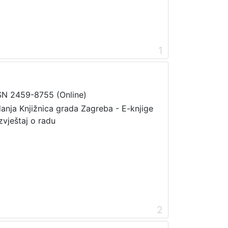
1
SN 2459-8755 (Online)
danja Knjižnica grada Zagreba - E-knjige
zvještaj o radu
2