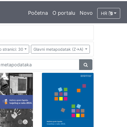
Početna
O portalu
Novo
HR
o stranici: 30
Glavni metapodatak (Z->A)