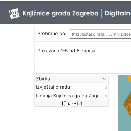
Probrano po:
Izvještaj o radu ... / Knjižn
Prikazano 1-5 od 5 zapisa
Zbirka
Izvještaj o radu
5
Izdanja Knjižnica grada Zagreba - E-knjige
5
[2]