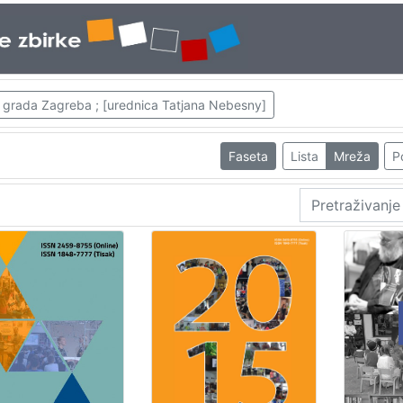
ice grada Zagreba ; [urednica Tatjana Nebesny]
Faseta
Lista
Mreža
P