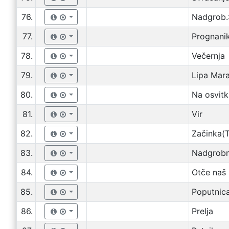
76.
Nadgrob.:
77.
Prognani
78.
Večernja
79.
Lipa Mara
80.
Na osvitk
81.
Vir
82.
Začinka(T
83.
Nadgrobni
84.
Otče naš
85.
Poputnica
86.
Prelja