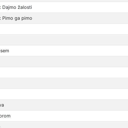
: Dajmo žalosti
: Pimo ga pimo
 sem
va
zorom
e