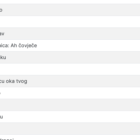
ro
av
ica: Ah čovječe
nku
cu oka tvog
p
ju