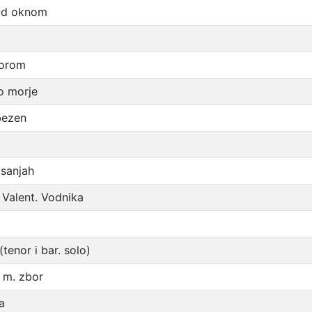
pod oknom
zorom
o morje
bezen
 sanjah
Valent. Vodnika
tenor i bar. solo)
 m. zbor
a