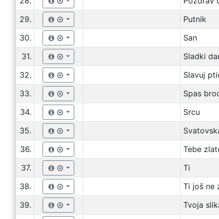
28.
Pozdrav 
29.
Putnik
30.
San
31.
Sladki da
32.
Slavuj pt
33.
Spas bro
34.
Srcu
35.
Svatovsk
36.
Tebe zlat
37.
Ti
38.
Ti još ne
39.
Tvoja slik