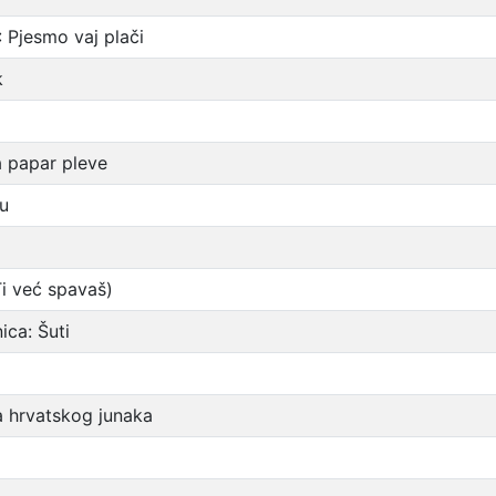
 Pjesmo vaj plači
k
 papar pleve
u
i već spavaš)
ca: Šuti
 hrvatskog junaka