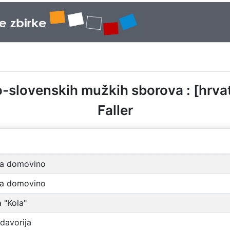
o-slovenskih mužkih sborova : [hrva
Faller
ša domovino
ša domovino
 "Kola"
davorija