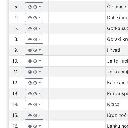
5.
Čeznuće 
6.
Dal' si m
7.
Gorka su
8.
Gorski kr
9.
Hrvati
10.
Ja te lju
11.
Jelko mo
12.
Kad sam t
13.
Krasni spo
14.
Kitica
15.
Kroz noć
16.
Lahku no