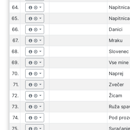
64.
Napitnica
65.
Napitnica
66.
Danici
67.
Mraku
68.
Slovenec
69.
Vse mine
70.
Naprej
71.
Zvečer
72.
Žicam
73.
Ruža spa
74.
Pod pro
75.
Svraćanj