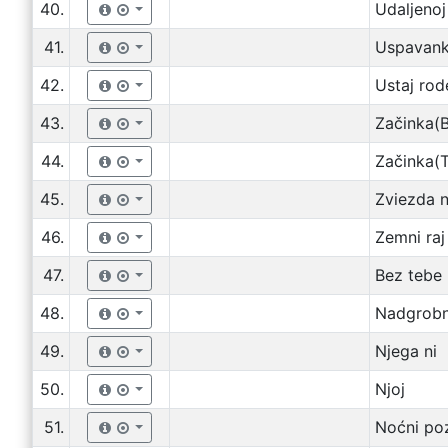
40.
Udaljenoj
41.
Uspavan
42.
Ustaj rod
43.
Začinka(B
44.
Začinka(T
45.
Zviezda 
46.
Zemni raj
47.
Bez tebe
48.
Nadgrobni
49.
Njega ni
50.
Njoj
51.
Noćni po