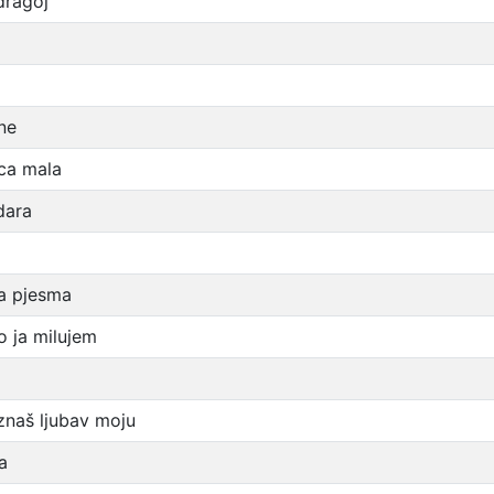
dragoj
ne
ica mala
dara
a pjesma
o ja milujem
 znaš ljubav moju
a