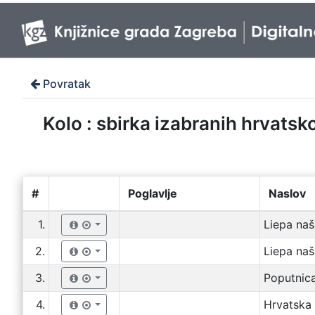
Povratak
Kolo : sbirka izabranih hrvatsk
#
Poglavlje
Naslov
1.
Liepa na
2.
Liepa na
3.
Poputnica
4.
Hrvatska 