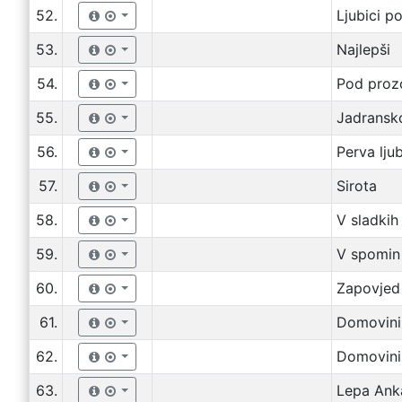
52.
Ljubici 
53.
Najlepši
54.
Pod pro
55.
Jadransk
56.
Perva lju
57.
Sirota
58.
V sladkih
59.
V spomin 
60.
Zapovjed
61.
Domovini(
62.
Domovini
63.
Lepa Ank