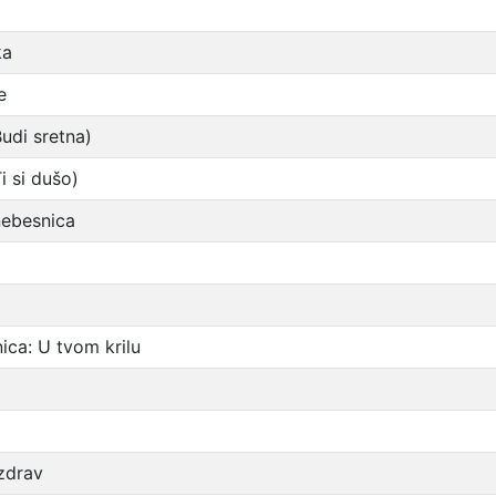
ka
e
udi sretna)
i si dušo)
nebesnica
ca: U tvom krilu
zdrav