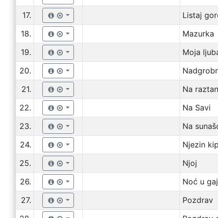
17.
Listaj go
18.
Mazurka
19.
Moja ljub
20.
Nadgrobn
21.
Na razta
22.
Na Savi
23.
Na sunaš
24.
Njezin ki
25.
Njoj
26.
Noć u ga
27.
Pozdrav