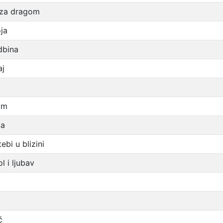
za dragom
oja
dbina
aj
bim
ja
ebi u blizini
l i ljubav
ć