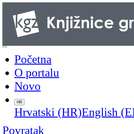
Početna
O portalu
Novo
HR
Hrvatski (HR)
English (E
Povratak