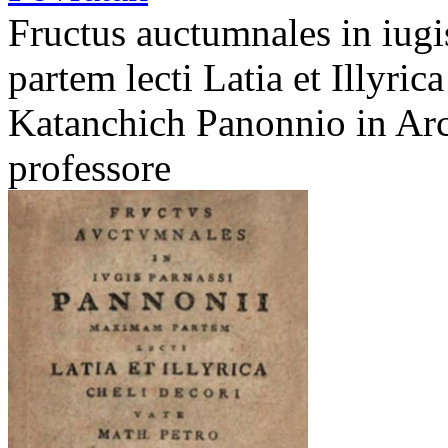
Fructus auctumnales in iug
partem lecti Latia et Illyric
Katanchich Panonnio in Ar
professore