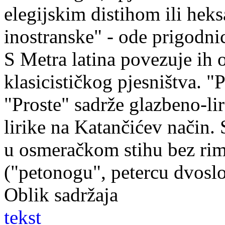
elegijskim distihom ili he
inostranske" - ode prigodni
S Metra latina povezuje ih 
klasicističkog pjesništva. "
"Proste" sadrže glazbeno-li
lirike na Katančićev način.
u osmeračkom stihu bez rime
("petonogu", petercu dvoslo
Oblik sadržaja
tekst