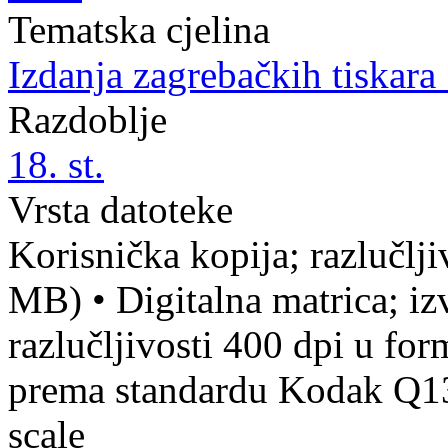
Tematska cjelina
Izdanja zagrebačkih tiskara 
Razdoblje
18. st.
Vrsta datoteke
Korisnička kopija; razlučlj
MB)
•
Digitalna matrica; iz
razlučljivosti 400 dpi u fo
prema standardu Kodak Q13 
scale