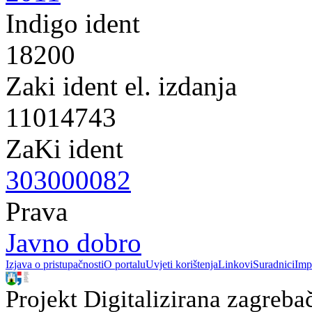
Indigo ident
18200
Zaki ident el. izdanja
11014743
ZaKi ident
303000082
Prava
Javno dobro
Izjava o pristupačnosti
O portalu
Uvjeti korištenja
Linkovi
Suradnici
Imp
Projekt Digitalizirana zagreba