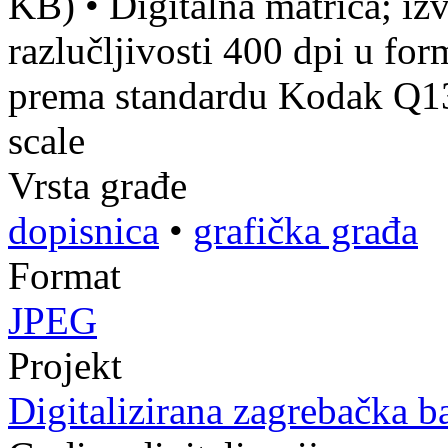
KB)
•
Digitalna matrica; izv
razlučljivosti 400 dpi u f
prema standardu Kodak Q13 
scale
Vrsta građe
dopisnica
•
grafička građa
Format
JPEG
Projekt
Digitalizirana zagrebačka b