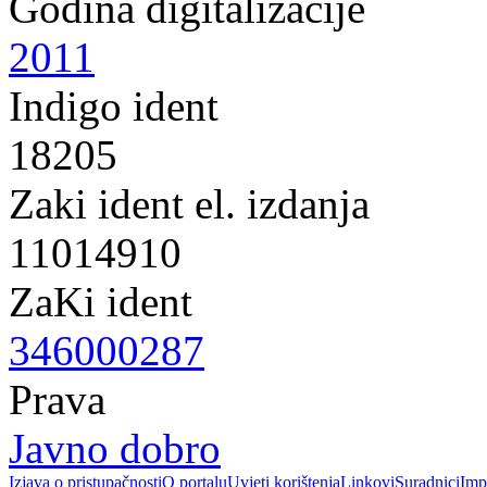
Godina digitalizacije
2011
Indigo ident
18205
Zaki ident el. izdanja
11014910
ZaKi ident
346000287
Prava
Javno dobro
Izjava o pristupačnosti
O portalu
Uvjeti korištenja
Linkovi
Suradnici
Imp