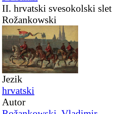
II. hrvatski svesokolski sle
Rožankowski
Jezik
hrvatski
Autor
Rožankowski, Vladimir