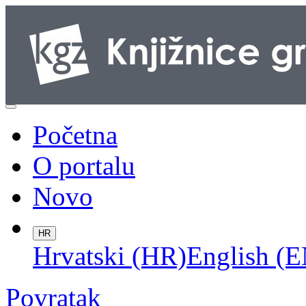
Početna
O portalu
Novo
HR
Hrvatski (HR)
English (E
Povratak