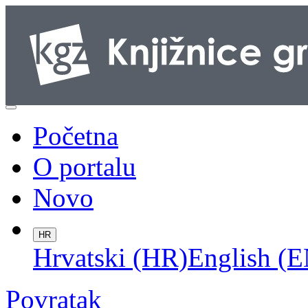
Početna
O portalu
Novo
HR
Hrvatski (HR)
English (E
Povratak