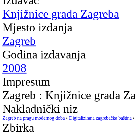
Izdavač
Knjižnice grada Zagreba
Mjesto izdanja
Zagreb
Godina izdavanja
2008
Impresum
Zagreb : Knjižnice grada Z
Nakladnički niz
Zagreb na pragu modernog doba
•
Digitalizirana zagrebačka baština
Zbirka