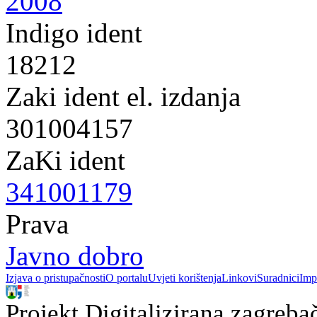
2008
Indigo ident
18212
Zaki ident el. izdanja
301004157
ZaKi ident
341001179
Prava
Javno dobro
Izjava o pristupačnosti
O portalu
Uvjeti korištenja
Linkovi
Suradnici
Imp
Projekt Digitalizirana zagreba