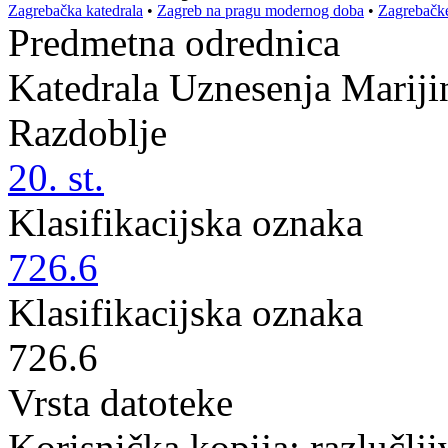
Zagrebačka katedrala
•
Zagreb na pragu modernog doba
•
Zagrebačke
Predmetna odrednica
Katedrala Uznesenja Marijin
Razdoblje
20. st.
Klasifikacijska oznaka
726.6
Klasifikacijska oznaka
726.6
Vrsta datoteke
Korisnička kopija; razlučlj