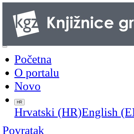
Početna
O portalu
Novo
HR
Hrvatski (HR)
English (E
Povratak