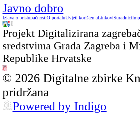
Javno dobro
Izjava o pristupačnosti
O portalu
Uvjeti korištenja
Linkovi
Suradnici
Imp
Projekt Digitalizirana zagreba
sredstvima Grada Zagreba i Min
Republike Hrvatske
© 2026 Digitalne zbirke Kn
pridržana
Powered by Indigo