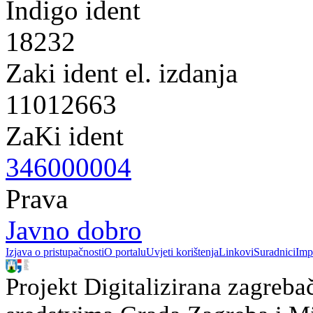
Indigo ident
18232
Zaki ident el. izdanja
11012663
ZaKi ident
346000004
Prava
Javno dobro
Izjava o pristupačnosti
O portalu
Uvjeti korištenja
Linkovi
Suradnici
Imp
Projekt Digitalizirana zagreba