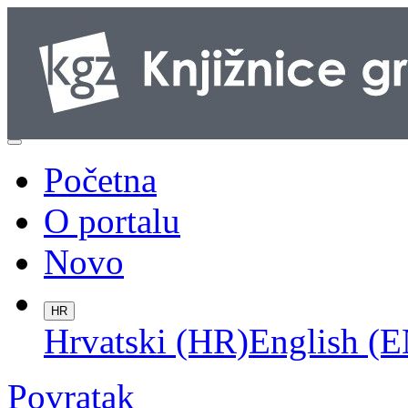
Početna
O portalu
Novo
HR
Hrvatski (HR)
English (E
Povratak