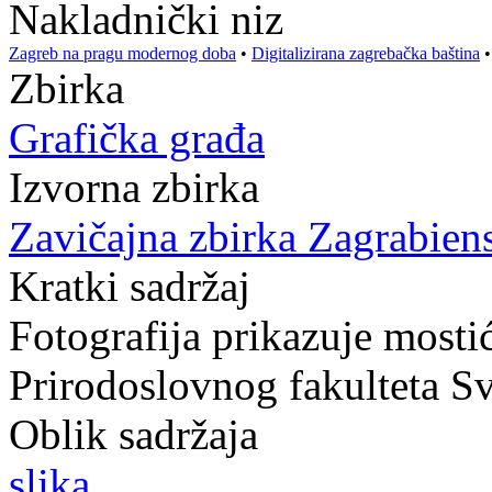
Nakladnički niz
Zagreb na pragu modernog doba
•
Digitalizirana zagrebačka baština
Zbirka
Grafička građa
Izvorna zbirka
Zavičajna zbirka Zagrabien
Kratki sadržaj
Fotografija prikazuje mosti
Prirodoslovnog fakulteta Sv
Oblik sadržaja
slika