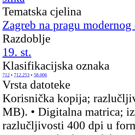
Tematska cjelina
Zagreb na pragu modernog
Razdoblje
19. st.
Klasifikacijska oznaka
712
•
712.253
•
58.006
Vrsta datoteke
Korisnička kopija; razlučlj
MB).
•
Digitalna matrica; iz
razlučljivosti 400 dpi u fo