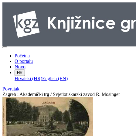
Početna
O portalu
Novo
HR
Hrvatski (HR)
English (EN)
Povratak
Zagreb : Akademički trg / Svjetlotiskarski zavod R. Mosinger