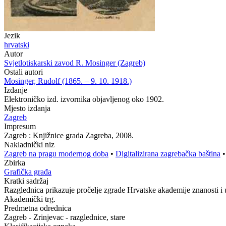
Jezik
hrvatski
Autor
Svjetlotiskarski zavod R. Mosinger (Zagreb)
Ostali autori
Mosinger, Rudolf (1865. – 9. 10. 1918.)
Izdanje
Elektroničko izd. izvornika objavljenog oko 1902.
Mjesto izdanja
Zagreb
Impresum
Zagreb : Knjižnice grada Zagreba, 2008.
Nakladnički niz
Zagreb na pragu modernog doba
•
Digitalizirana zagrebačka baština
Zbirka
Grafička građa
Kratki sadržaj
Razglednica prikazuje pročelje zgrade Hrvatske akademije znanosti i um
Akademički trg.
Predmetna odrednica
Zagreb - Zrinjevac - razglednice, stare