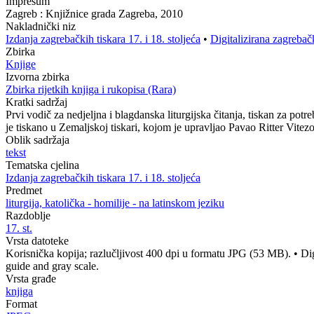
Impresum
Zagreb : Knjižnice grada Zagreba, 2010
Nakladnički niz
Izdanja zagrebačkih tiskara 17. i 18. stoljeća
•
Digitalizirana zagrebač
Zbirka
Knjige
Izvorna zbirka
Zbirka rijetkih knjiga i rukopisa (Rara)
Kratki sadržaj
Prvi vodič za nedjeljna i blagdanska liturgijska čitanja, tiskan za po
je tiskano u Zemaljskoj tiskari, kojom je upravljao Pavao Ritter Vitezov
Oblik sadržaja
tekst
Tematska cjelina
Izdanja zagrebačkih tiskara 17. i 18. stoljeća
Predmet
liturgija, katolička - homilije - na latinskom jeziku
Razdoblje
17. st.
Vrsta datoteke
Korisnička kopija; razlučljivost 400 dpi u formatu JPG (53 MB).
•
Di
guide and gray scale.
Vrsta građe
knjiga
Format