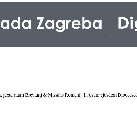
, juxta ritum Breviarij & Missalis Romani : In usum ejusdem Dioecese