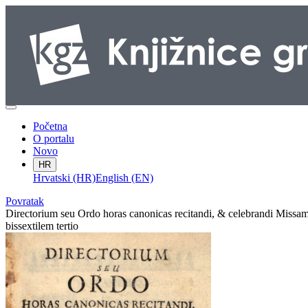
Početna
O portalu
Novo
HR
Hrvatski (HR)
English (EN)
Povratak
Directorium seu Ordo horas canonicas recitandi, & celebrandi Missam
bissextilem tertio