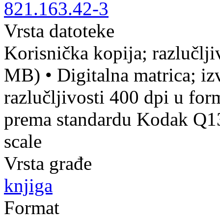
821.163.42-3
Vrsta datoteke
Korisnička kopija; razlučlj
MB)
•
Digitalna matrica; iz
razlučljivosti 400 dpi u fo
prema standardu Kodak Q13 
scale
Vrsta građe
knjiga
Format