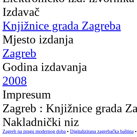
Izdavač
Knjižnice grada Zagreba
Mjesto izdanja
Zagreb
Godina izdavanja
2008
Impresum
Zagreb : Knjižnice grada Z
Nakladnički niz
Zagreb na pragu modernog doba
•
Digitalizirana zagrebačka baština