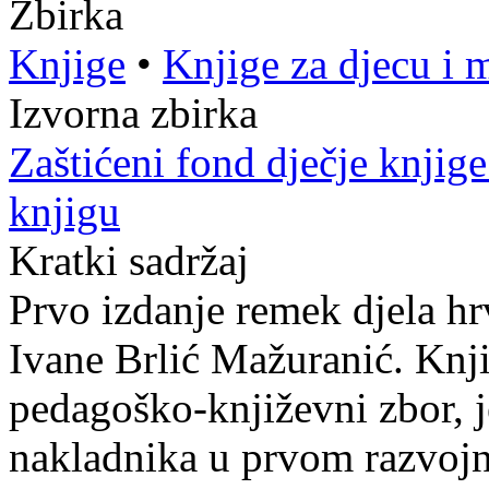
Zbirka
Knjige
•
Knjige za djecu i 
Izvorna zbirka
Zaštićeni fond dječje knjig
knjigu
Kratki sadržaj
Prvo izdanje remek djela hr
Ivane Brlić Mažuranić. Knji
pedagoško-književni zbor, j
nakladnika u prvom razvojn