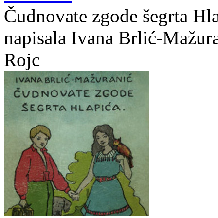
Čudnovate zgode šegrta Hlap
napisala Ivana Brlić-Mažura
Rojc