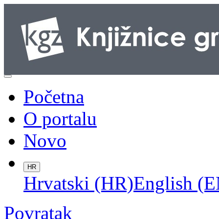
Početna
O portalu
Novo
HR
Hrvatski (HR)
English (E
Povratak