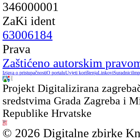
346000001
ZaKi ident
63006184
Prava
Zaštićeno autorskim pravo
Izjava o pristupačnosti
O portalu
Uvjeti korištenja
Linkovi
Suradnici
Imp
Projekt Digitalizirana zagreba
sredstvima Grada Zagreba i Min
Republike Hrvatske
© 2026 Digitalne zbirke Kn