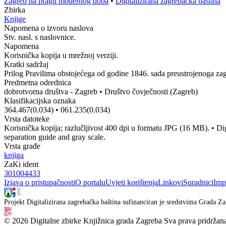
Zagreb na pragu modernog doba
•
Digitalizirana zagrebačka baština
Zbirka
Knjige
Napomena o izvoru naslova
Stv. nasl. s naslovnice.
Napomena
Korisnička kopija u mrežnoj verziji.
Kratki sadržaj
Prilog Pravilima obstojećega od godine 1846. sada preustrojenoga za
Predmetna odrednica
dobrotvorna društva - Zagreb
•
Društvo čovječnosti (Zagreb)
Klasifikacijska oznaka
364.467(0.034)
•
061.235(0.034)
Vrsta datoteke
Korisnička kopija; razlučljivost 400 dpi u formatu JPG (16 MB).
•
Di
separation guide and gray scale.
Vrsta građe
knjiga
ZaKi ident
301004433
Izjava o pristupačnosti
O portalu
Uvjeti korištenja
Linkovi
Suradnici
Imp
Projekt Digitalizirana zagrebačka baština sufinanciran je sredstvima Grada Za
© 2026 Digitalne zbirke Knjižnica grada Zagreba Sva prava pridržan