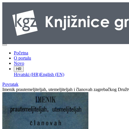
Početna
O portalu
Novo
HR
Hrvatski (HR)
English (EN)
Povratak
Imenik prautemeljiteljah, utemeljiteljah i članovah zagrebačkog Dru