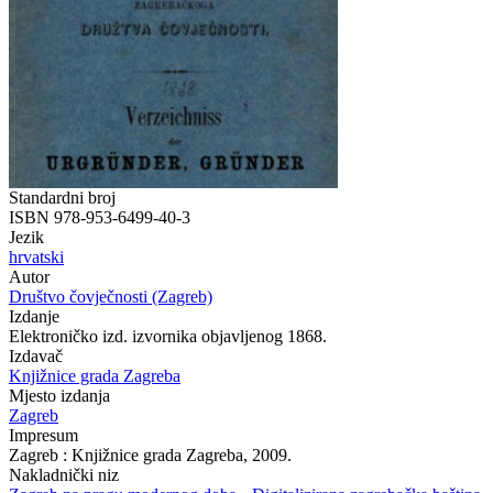
Standardni broj
ISBN 978-953-6499-40-3
Jezik
hrvatski
Autor
Društvo čovječnosti (Zagreb)
Izdanje
Elektroničko izd. izvornika objavljenog 1868.
Izdavač
Knjižnice grada Zagreba
Mjesto izdanja
Zagreb
Impresum
Zagreb : Knjižnice grada Zagreba, 2009.
Nakladnički niz