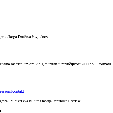
grebačkoga Družtva čovječnosti.
gitalna matrica; izvornik digitaliziran u razlučljivosti 400 dpi u form
ressum
Kontakt
greba i Ministarstva kulture i medija Republike Hrvatske
a