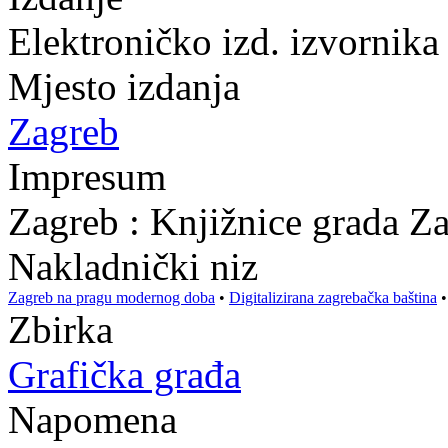
Elektroničko izd. izvornik
Mjesto izdanja
Zagreb
Impresum
Zagreb : Knjižnice grada Z
Nakladnički niz
Zagreb na pragu modernog doba
•
Digitalizirana zagrebačka baština
Zbirka
Grafička građa
Napomena