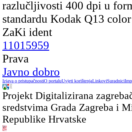
razlučljivosti 400 dpi u fo
standardu Kodak Q13 color 
ZaKi ident
11015959
Prava
Javno dobro
Izjava o pristupačnosti
O portalu
Uvjeti korištenja
Linkovi
Suradnici
Imp
Projekt Digitalizirana zagreba
sredstvima Grada Zagreba i Min
Republike Hrvatske