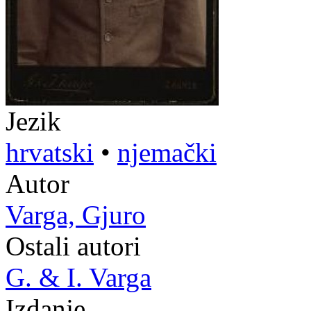
Jezik
hrvatski
•
njemački
Autor
Varga, Gjuro
Ostali autori
G. & I. Varga
Izdanje