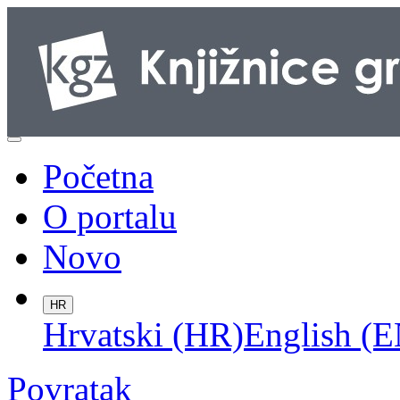
Početna
O portalu
Novo
HR
Hrvatski (HR)
English (E
Povratak