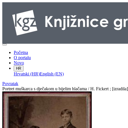
Početna
O portalu
Novo
HR
Hrvatski (HR)
English (EN)
Povratak
Portret muškarca s dječakom u bijelim hlačama / H. Fickert ; [izradil