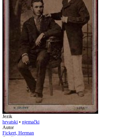
Jezik
hrvatski
•
njemački
Autor
Fickert, Herman