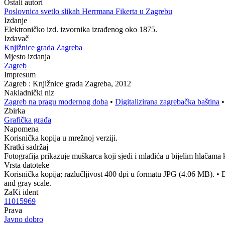
Ostali autori
Poslovnica svetlo slikah Herrmana Fikerta u Zagrebu
Izdanje
Elektroničko izd. izvornika izrađenog oko 1875.
Izdavač
Knjižnice grada Zagreba
Mjesto izdanja
Zagreb
Impresum
Zagreb : Knjižnice grada Zagreba, 2012
Nakladnički niz
Zagreb na pragu modernog doba
•
Digitalizirana zagrebačka baština
Zbirka
Grafička građa
Napomena
Korisnička kopija u mrežnoj verziji.
Kratki sadržaj
Fotografija prikazuje muškarca koji sjedi i mladića u bijelim hlačama k
Vrsta datoteke
Korisnička kopija; razlučljivost 400 dpi u formatu JPG (4.06 MB).
•
D
and gray scale.
ZaKi ident
11015969
Prava
Javno dobro