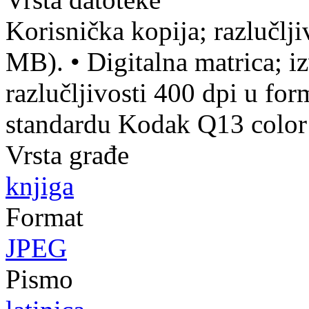
Korisnička kopija; razlučlj
MB).
•
Digitalna matrica; iz
razlučljivosti 400 dpi u fo
standardu Kodak Q13 color 
Vrsta građe
knjiga
Format
JPEG
Pismo