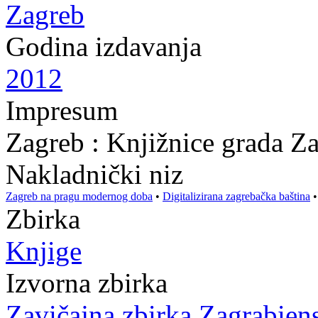
Zagreb
Godina izdavanja
2012
Impresum
Zagreb : Knjižnice grada Z
Nakladnički niz
Zagreb na pragu modernog doba
•
Digitalizirana zagrebačka baština
Zbirka
Knjige
Izvorna zbirka
Zavičajna zbirka Zagrabien