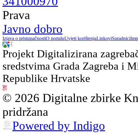
341000970
Prava
Javno dobro
Izjava o pristupačnosti
O portalu
Uvjeti korištenja
Linkovi
Suradnici
Imp
Projekt Digitalizirana zagreba
sredstvima Grada Zagreba i Min
Republike Hrvatske
© 2026 Digitalne zbirke Kn
pridržana
Powered by Indigo