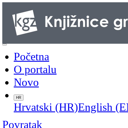
Početna
O portalu
Novo
HR
Hrvatski (HR)
English (E
Povratak